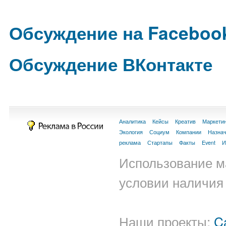
Обсуждение на Faceboo
Обсуждение ВКонтакте
Аналитика
Кейсы
Креатив
Маркети
Экология
Социум
Компании
Назна
реклама
Стартапы
Факты
Event
И
Использование м
условии наличия 
Наши проекты:
C