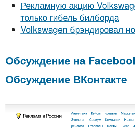
Рекламную акцию Volkswag
только гибель билборда
Volkswagen брэндировал н
Обсуждение на Faceboo
Обсуждение ВКонтакте
Аналитика
Кейсы
Креатив
Маркети
Экология
Социум
Компании
Назна
реклама
Стартапы
Факты
Event
И