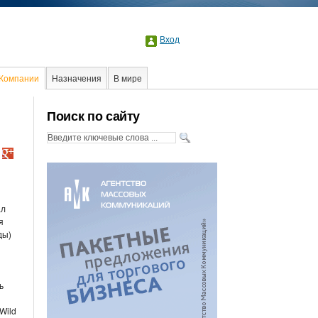
Вход
Компании
Назначения
В мире
Образование
События
Поиск по сайту
ал
я
ды)
ь
Wild