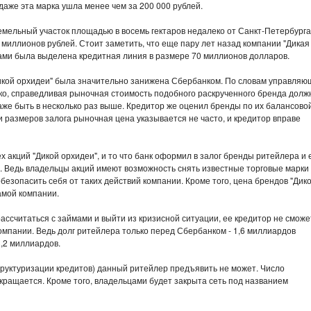
 даже эта марка ушла менее чем за 200 000 рублей.
емельный участок площадью в восемь гектаров недалеко от Санкт-Петербурга
 миллионов рублей. Стоит заметить, что еще пару лет назад компании "Дикая
нками была выделена кредитная линия в размере 70 миллионов долларов.
Дикой орхидеи" была значительно занижена Сбербанком. По словам управляю
ко, справедливая рыночная стоимость подобного раскрученного бренда долж
же быть в несколько раз выше. Кредитор же оценил бренды по их балансово
и размеров залога рыночная цена указывается не часто, и кредитор вправе
 акций "Дикой орхидеи", и то что банк оформил в залог бренды ритейлера и 
. Ведь владельцы акций имеют возможность снять известные торговые марки 
безопасить себя от таких действий компании. Кроме того, цена брендов "Дик
амой компании.
рассчитаться с займами и выйти из кризисной ситуации, ее кредитор не сможе
омпании. Ведь долг ритейлера только перед Сбербанком - 1,6 миллиардов
3,2 миллиардов.
руктуризации кредитов) данный ритейлер предъявить не может. Число
окращается. Кроме того, владельцами будет закрыта сеть под названием