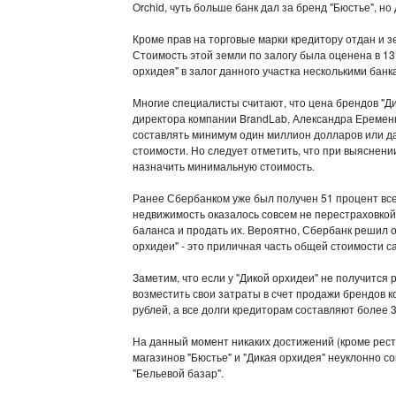
Orchid, чуть больше банк дал за бренд "Бюстье", но
Кроме прав на торговые марки кредитору отдан и з
Стоимость этой земли по залогу была оценена в 13
орхидея" в залог данного участка несколькими ба
Многие специалисты считают, что цена брендов "
директора компании BrandLab, Александра Еремен
составлять минимум один миллион долларов или да
стоимости. Но следует отметить, что при выяснени
назначить минимальную стоимость.
Ранее Сбербанком уже был получен 51 процент всех
недвижимость оказалось совсем не перестраховкой
баланса и продать их. Вероятно, Сбербанк решил о
орхидеи" - это приличная часть общей стоимости с
Заметим, что если у "Дикой орхидеи" не получится 
возместить свои затраты в счет продажи брендов к
рублей, а все долги кредиторам составляют более 
На данный момент никаких достижений (кроме рест
магазинов "Бюстье" и "Дикая орхидея" неуклонно с
"Бельевой базар".