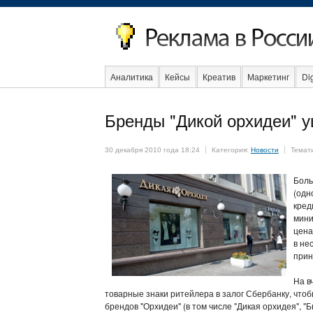
Аналитика
Кейсы
Креатив
Маркетинг
Dig
Бренды "Дикой орхидеи" у
Социальная реклама
Стартапы
Факты
Eve
30 декабря 2010 года 18:24
Категория:
Новости
Темат
Боль
(одн
кред
мини
цена
в не
прин
На в
товарные знаки ритейлера в залог Сбербанку, чт
брендов "Орхидеи" (в том числе "Дикая орхидея", "Б