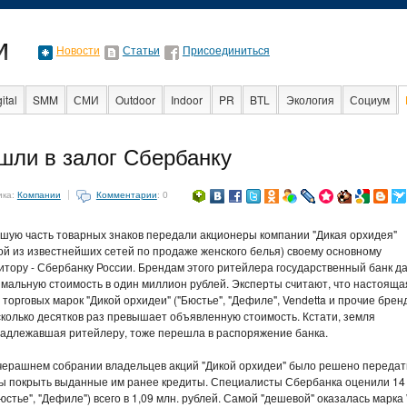
Новости
Статьи
Присоединиться
ital
SMM
СМИ
Outdoor
Indoor
PR
BTL
Экология
Социум
шли в залог Сбербанку
nt
Интервью
Интернет
ика:
Компании
Комментарии
: 0
шую часть товарных знаков передали акционеры компании "Дикая орхидея"
ой из известнейших сетей по продаже женского белья) своему основному
итору - Сбербанку России. Брендам этого ритейлера государственный банк д
мальную стоимость в один миллион рублей. Эксперты считают, что настояща
 торговых марок "Дикой орхидеи" ("Бюстье", "Дефиле", Vendetta и прочие брен
сколько десятков раз превышает объявленную стоимость. Кстати, земля
адлежавшая ритейлеру, тоже перешла в распоряжение банка.
черашнем собрании владельцев акций "Дикой орхидеи" было решено передат
обы покрыть выданные им ранее кредиты. Специалисты Сбербанка оценили 14
юстье", "Дефиле") всего в 1,09 млн. рублей. Самой "дешевой" оказалась марка 