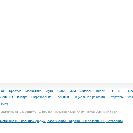
йсы
Креатив
Маркетинг
Digital
SMM
СМИ
Outdoor
Indoor
PR
BTL
Эко
значения
В мире
Образование
События
Социальная реклама
Стартапы
Фа
тернет
материалов разрешено только при условии наличия активной ссылки на сайт
Catalunya.ru - большой форум, база знаний и справочник по Испании, Каталонии