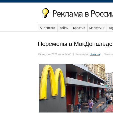
Аналитика
Кейсы
Креатив
Маркетинг
Dig
Перемены в МакДональдс:
События
Социальная реклама
Стартапы
25 августа 2021 года 14:40
Категория:
Новости
Темати