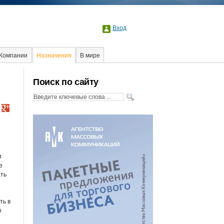
Вход
Компании
Назначения
В мире
Образование
Поиск по сайту
и
е
ать
ть в
о