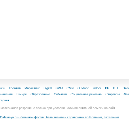
йсы
Креатив
Маркетинг
Digital
SMM
СМИ
Outdoor
Indoor
PR
BTL
Эко
значения
В мире
Образование
События
Социальная реклама
Стартапы
Фа
тернет
материалов разрешено только при условии наличия активной ссылки на сайт
Catalunya.ru - большой форум, база знаний и справочник по Испании, Каталонии