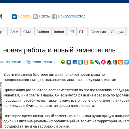
Новости
Статьи
Присоединиться
ital
SMM
СМИ
Outdoor
Indoor
PR
BTL
Экология
Социум
 новая работа и новый заместитель
Факты
Event
Интервью
Интернет
ка:
Назначения
Комментарии
: 0
В сети магазинов быстрого питания появится новый глава по
совершенствованию деятельности по доставке продукции клиентам.
Организация разработала пост заместителя по предоставлению продукци
клиентам, и им стал Р. Глашак. Он возьмется развитием сервиса по доставк
продукции потребителям, также помимо всего прочего он станет планиров
политику для будущего развития сферы деятельности.
Некоторое время назад новый заместитель занимал руководящую должнос
одной из интернациональных организаций не только на территории нашег
государства, но и на зарубежном рынке.