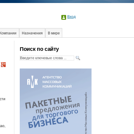
Вход
Компании
Назначения
В мире
Поиск по сайту
сти
ао,