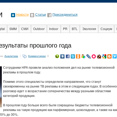
Новости
Статьи
Присоединиться
ital
SMM
СМИ
Outdoor
Indoor
PR
BTL
Экология
Социум
ная реклама
Стартапы
Факты
Event
Интервью
Интернет
езультаты прошлого года
ка:
Аналитика
Комментарии
: 0
Сотрудники НРА провели анализ положения дел на рынке телевизионной
рекламы в прошлом году.
Помимо этого специалисты определили направления, что станут
своевременны на рынке ТВ рекламы в этом и следующем годах. В особенно
разговор идет о возрастании соперничества между разными областями
категорий продукции.
В прошлом году больше всего были сокращены бюджеты телевизионной
рекламы на такую продукцию как парфюмерная, шоколадная, а также на как
 20% до 30%.