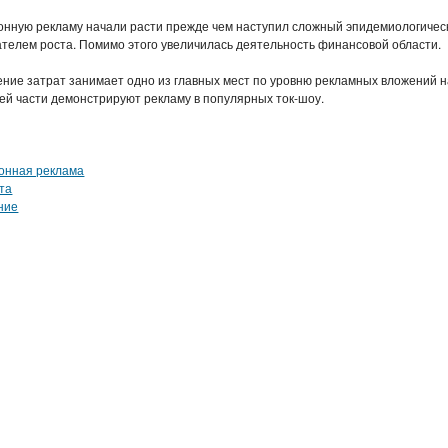
онную рекламу начали расти прежде чем наступил сложный эпидемиологичес
ателем роста. Помимо этого увеличилась деятельность финансовой области.
ние затрат занимает одно из главных мест по уровню рекламных вложений н
ей части демонстрируют рекламу в популярных ток-шоу.
конная реклама
рта
ние