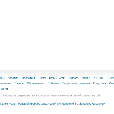
йсы
Креатив
Маркетинг
Digital
SMM
СМИ
Outdoor
Indoor
PR
BTL
Эко
значения
В мире
Образование
События
Социальная реклама
Стартапы
Фа
тернет
материалов разрешено только при условии наличия активной ссылки на сайт
Catalunya.ru - большой форум, база знаний и справочник по Испании, Каталонии