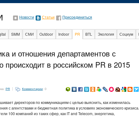
Новости
Статьи
Присоединиться
ital
SMM
СМИ
Outdoor
Indoor
PR
BTL
Экология
Социум
Образование
События
С
ика и отношения департаментов с
о происходит в российском PR в 2015
ика:
PR
Комментарии
: 0
шивает директоров по коммуникациям с целью выяснить, как изменилась
ния с агентствами и бюджетная политика в условиях экономического кризиса.
ли 100 компаний из таких сфер, как IT and Telecom, энергетика,