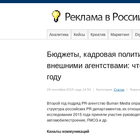
Аналитика
Кейсы
Креатив
Маркетинг
Dig
Бюджеты, кадровая полит
Event
Интервью
Интернет
внешними агентствами: чт
году
29 сентября 2015 года 14:54
Категория:
Статьи
Темат
Второй год подряд PR-агентство Buman Media опра
структура российских PR-департаментов, их отноше
исследовании 2015 года приняли участие руководите
автомобилестроение, FMCG и др.
Каналы коммуникаций