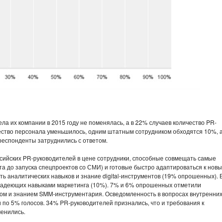
ла их компании в 2015 году не поменялась, а в 22% случаев количество PR-
ество персонала уменьшилось, одним штатным сотрудником обходятся 10%, 
респонденты затруднились с ответом.
сийских PR-руководителей в цене сотрудники, способные совмещать самые
та до запуска спецпроектов со СМИ) и готовые быстро адаптироваться к нов
ь аналитических навыков и знание digital-инструментов (19% опрошенных). 
владеющих навыками маркетинга (10%). 7% и 6% опрошенных отметили
гом и знанием SMM-инструментария. Осведомленность в вопросах внутренни
по 5% голосов. 34% PR-руководителей признались, что и требования к
менились.