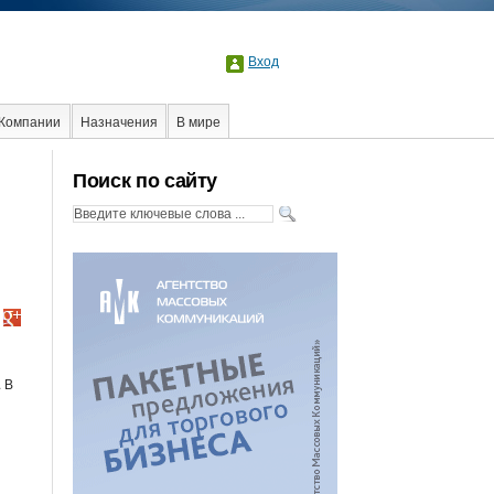
Вход
Компании
Назначения
В мире
оциальная реклама
Стартапы
Факты
Поиск по сайту
 В