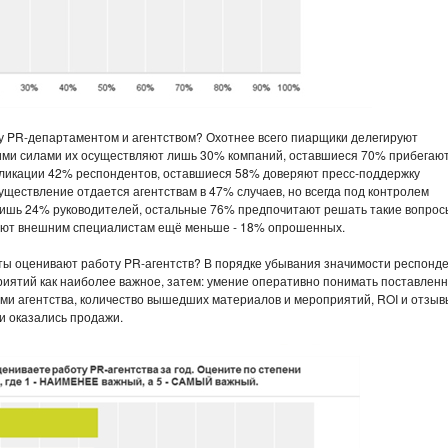
 PR-департаментом и агентством? Охотнее всего пиарщики делегируют
ими силами их осуществляют лишь 30% компаний, оставшиеся 70% прибегают
ликации 42% респондентов, оставшиеся 58% доверяют пресс-поддержку
существление отдается агентствам в 47% случаев, но всегда под контролем
лишь 24% руководителей, остальные 76% предпочитают решать такие вопрос
чают внешним специалистам ещё меньше - 18% опрошенных.
нты оценивают работу PR-агентств? В порядке убывания значимости респонд
иятий как наиболее важное, затем: умение оперативно понимать поставлен
ми агентства, количество вышедших материалов и мероприятий, ROI и отзыв
 оказались продажи.