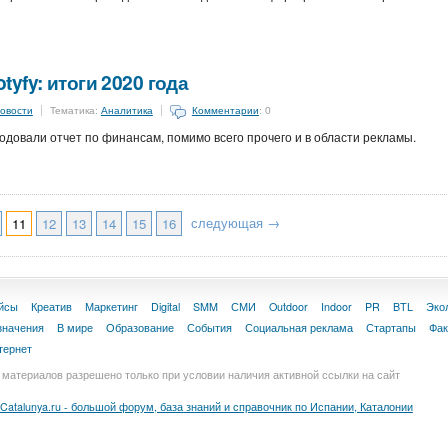
yfy: итоги 2020 года
овости
Тематика:
Аналитика
Комментарии
: 0
довали отчет по финансам, помимо всего прочего и в области рекламы.
следующая →
11
12
13
14
15
16
йсы
Креатив
Маркетинг
Digital
SMM
СМИ
Outdoor
Indoor
PR
BTL
Эко
значения
В мире
Образование
События
Социальная реклама
Стартапы
Фа
тернет
материалов разрешено только при условии наличия активной ссылки на сайт
Catalunya.ru - большой форум, база знаний и справочник по Испании, Каталонии