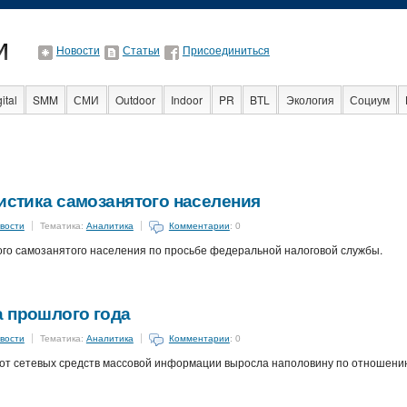
Новости
Статьи
Присоединиться
ital
SMM
СМИ
Outdoor
Indoor
PR
BTL
Экология
Социум
ная реклама
Стартапы
Факты
Event
Интервью
Интернет
тистика самозанятого населения
вости
Тематика:
Аналитика
Комментарии
: 0
го самозанятого населения по просьбе федеральной налоговой службы.
а прошлого года
вости
Тематика:
Аналитика
Комментарии
: 0
от сетевых средств массовой информации выросла наполовину по отношени