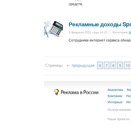
средств.
Рекламные доходы Spot
5 февраля 2021 года 14:22
Категория:
Н
Сотрудники интернет сервиса обнаро
Страницы
← предыдущая
6
7
8
9
10
Аналитика
Ке
Компании
На
Интервью
Ин
Использование 
Наши проекты: