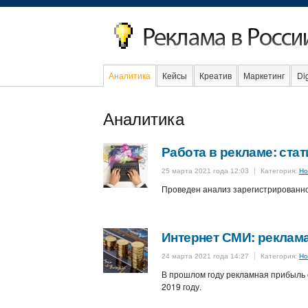
Аналитика
Кейсы
Креатив
Маркетинг
Dig
Образование
События
Социаль
Аналитика
Работа в рекламе: ста
25 марта 2021 года 12:03
Категория:
Но
Проведен анализ зарегистрированно
Интернет СМИ: реклам
24 марта 2021 года 14:27
Категория:
Но
В прошлом году рекламная прибыль 
2019 году.