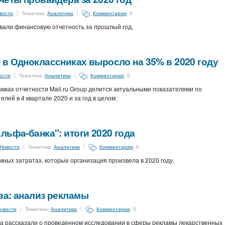
вости
Тематика:
Аналитика
Комментарии
: 0
вали финансовую отчетность за прошлый год,
в Одноклассниках выросло на 35% в 2020 году
ости
Тематика:
Аналитика
Комментарии
: 0
мках отчетности Mail.ru Group делится актуальными показателями по
лей в 4 квартале 2020 и за год в целом.
льфа-банка": итоги 2020 года
Новости
Тематика:
Аналитика
Комментарии
: 0
ных затратах, которые организация произвела в 2020 году.
ва: анализ рекламы
овости
Тематика:
Аналитика
Комментарии
: 0
ва рассказали о проведенном исследовании в сферы рекламы лекарственных