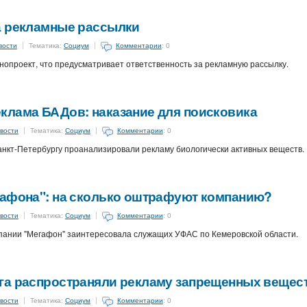
а рекламные рассылки
вости
Тематика:
Социум
Комментарии
: 0
нопроект, что предусматривает ответственность за рекламную рассылку.
клама БАДов: наказание для поисковика
вости
Тематика:
Социум
Комментарии
: 0
кт-Петербургу проанализировали рекламу биологически активных веществ.
гафона": на сколько оштрафуют компанию?
вости
Тематика:
Социум
Комментарии
: 0
пании "Мегафон" заинтересовала служащих УФАС по Кемеровской области.
га распространяли рекламу запрещенных вещес
вости
Тематика:
Социум
Комментарии
: 0