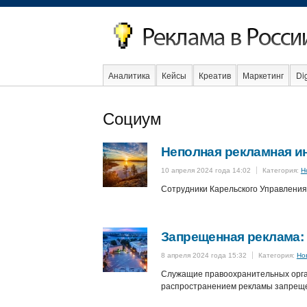
Аналитика
Кейсы
Креатив
Маркетинг
Dig
Социум
Стартапы
Факты
Event
Интервью
Интер
Неполная рекламная и
10 апреля 2024 года 14:02
Категория:
Н
Сотрудники Карельского Управлени
Запрещенная реклама:
8 апреля 2024 года 15:32
Категория:
Но
Служащие правоохранительных орган
распространением рекламы запрещ