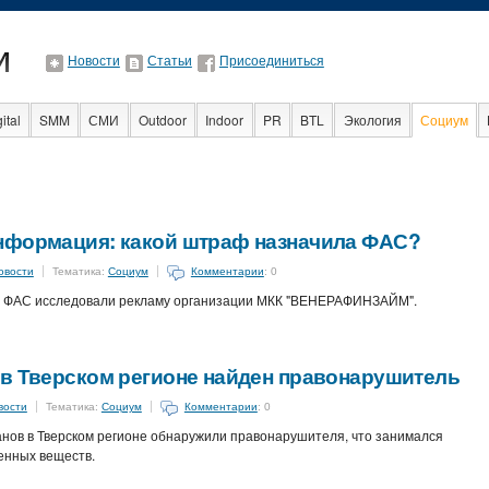
Новости
Статьи
Присоединиться
ital
SMM
СМИ
Outdoor
Indoor
PR
BTL
Экология
Социум
нет
нформация: какой штраф назначила ФАС?
овости
Тематика:
Социум
Комментарии
: 0
я ФАС исследовали рекламу организации МКК "ВЕНЕРАФИНЗАЙМ".
 в Тверском регионе найден правонарушитель
вости
Тематика:
Социум
Комментарии
: 0
ов в Тверском регионе обнаружили правонарушителя, что занимался
енных веществ.