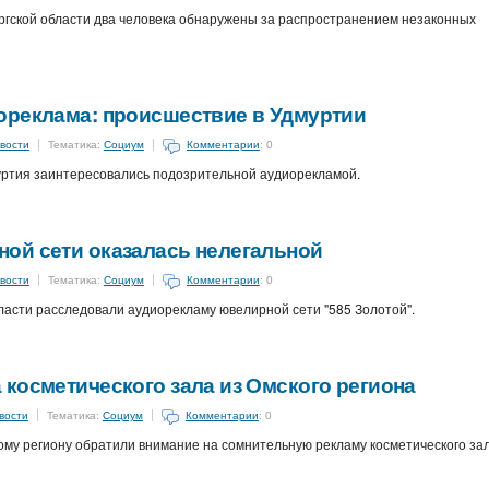
гской области два человека обнаружены за распространением незаконных
ореклама: происшествие в Удмуртии
вости
Тематика:
Социум
Комментарии
: 0
ртия заинтересовались подозрительной аудиорекламой.
ой сети оказалась нелегальной
вости
Тематика:
Социум
Комментарии
: 0
асти расследовали аудиорекламу ювелирной сети "585 Золотой".
косметического зала из Омского региона
вости
Тематика:
Социум
Комментарии
: 0
у региону обратили внимание на сомнительную рекламу косметического зал