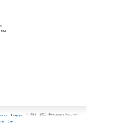
и
ля
етки
© 1999—2026 «Реклама в России»
логия
Социум
кты
Event