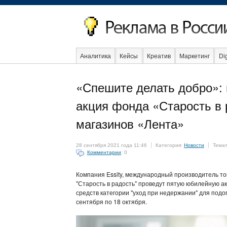
Аналитика
Кейсы
Креатив
Маркетинг
Dig
Образование
События
Социальная реклама
«Спешите делать добро»: 
акция фонда «Старость в р
магазинов «Лента»
28 сентября 2021 года 11:46
Категория:
Новости
Тема
Комментарии
: 0
Компания Essity, международный производитель то
"Старость в радость" проведут пятую юбилейную а
средств категории "уход при недержании" для подоп
сентября по 18 октября.