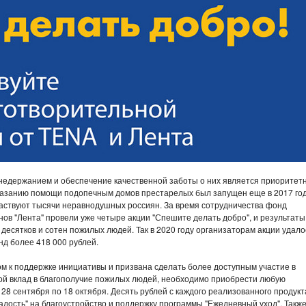
недержанием и обеспечение качественной заботы о них является приоритет
казанию помощи подопечным домов престарелых был запущен еще в 2017 год
участвуют тысячи неравнодушных россиян. За время сотрудничества фонд
зинов "Лента" провели уже четыре акции "Спешите делать добро", и результаты
есятков и сотен пожилых людей. Так в 2020 году организаторам акции удало
нд более 418 000 рублей.
м к поддержке инициативы и призвана сделать более доступным участие в
вой вклад в благополучие пожилых людей, необходимо приобрести любую
 28 сентября по 18 октября. Десять рублей с каждого реализованного продукт
дость" на благоустройство и поддержку программы "Ежедневный уход". Также