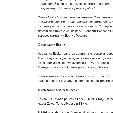
покупателей впервые появится возможность самос
стендах акции "Спешите делать добро".
"Нам в Essity близка тема программы "Ежедневный
пожилыми людьми в интернатах и на дому. Наше 
их самочувствии, но и на их настроении. Сотру
может стать каждый из нас!"
, - говорит Варвара 
товаров компании Essity в России.
О компании Essity
Компания Essity является одним из мировых лидеро
благополучие людей, предлагая им наши продукты 
свою продукцию приблизительно в 150 странах под
брендами, как JOBST, Leukoplast, Libero, Libresse, L
Штат компании Essity составляет около 46 тыс. сот
Головной офис компании находится в Стокгольме, в
О компании Essity в России
Компания начала работу в России в 1994 году. На 
марок Zewa, Tork, Libresse и TENA.
В 1998 году была приобретена фабрика по производ