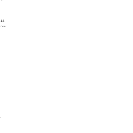
 за
о на
и
х