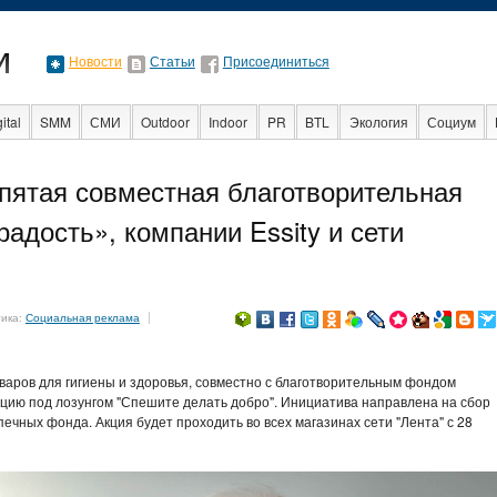
Новости
Статьи
Присоединиться
ital
SMM
СМИ
Outdoor
Indoor
PR
BTL
Экология
Социум
Стартапы
Факты
Event
Интервью
Интернет
пятая совместная благотворительная
адость», компании Essity и сети
тика:
Социальная реклама
варов для гигиены и здоровья, совместно с благотворительным фондом
кцию под лозунгом "Спешите делать добро". Инициатива направлена на сбор
ечных фонда. Акция будет проходить во всех магазинах сети "Лента" с 28