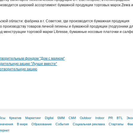
оизводится широкий ассортимент бумажной продукции торговых марок Zewa 
ской области: фабрика в г. Советске, где производится бумажная продукция
 по производству товаров личной гигиены и бумажной продукции (подгузники д
од менструации торговой марки Libresse, бумажные носовые платочки и салф
отворительным фондом "Дом с маяком"
орительную акцию "Лучше вместе"
готворительную акцию
йсы
Креатив
Маркетинг
Digital
SMM
СМИ
Outdoor
Indoor
PR
BTL
Эко
значения
В мире
Образование
События
Социальная реклама
Стартапы
Фа
тернет