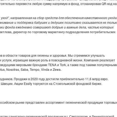
тоятельно перевести любую сумму напрямую в фонд, отсканировав QR-код на
 уход", направленная на сбор средств для обеспечения качественного ухода
внимание и поддержка бабушек и дедушек позитивно сказывается не тольк
дники фонда ежедневно совершают добрые и важные дела, частью которых
Светлова, директор по торговому маркетингу подразделения потребительских
в в области товаров для гигиены и здоровья. Мы стремимся улучшать
и услуги, играющие важную роль в повседневной жизни. Компания реализует
 ведущими мировыми брендами TENA и Tork, а также под такими популярным
otus, Nosotras, Saba, Tempo, Vinda и Zewa.
рудников. Продажи в 2020 году достигли приблизительно 11,6 млрд евро.
 Швеции. Акции Essity торгуются на Стокгольмской фондовой бирже.
российском рынке представлен ассортимент гигиенической продукции торговы
ству санитарно-гигиенической продукции в г. Светогорске, в Ленинградской