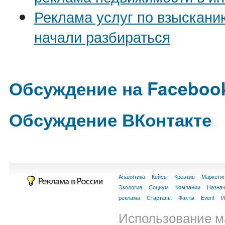
Реклама услуг по взыскани
начали разбираться
Обсуждение на Faceboo
Обсуждение ВКонтакте
Аналитика
Кейсы
Креатив
Маркети
Экология
Социум
Компании
Назна
реклама
Стартапы
Факты
Event
И
Использование м