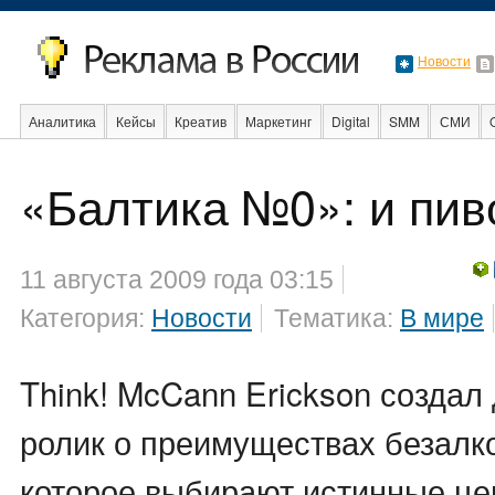
Новости
Аналитика
Кейсы
Креатив
Маркетинг
Digital
SMM
СМИ
В мире
Образование
События
Социальная реклама
Стартапы
«Балтика №0»: и пиво
11 августа 2009 года 03:15
Категория:
Новости
Тематика:
В мире
Think! McCann Erickson создал
ролик о преимуществах безалко
которое выбирают истинные це