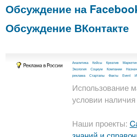
Обсуждение на Faceboo
Обсуждение ВКонтакте
Аналитика
Кейсы
Креатив
Маркети
Экология
Социум
Компании
Назна
реклама
Стартапы
Факты
Event
И
Использование м
условии наличия 
Наши проекты:
C
знаний и справоч