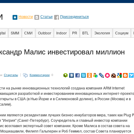
Новости
Статьи
Присоединиться
ital
SMM
СМИ
Outdoor
Indoor
PR
BTL
Экология
Социум
Стартапы
Факты
Event
Интервью
Интернет
ександр Малис инвестировал миллион
ка:
Стартапы
Комментарии
: 0
сти на рынке инновационных технологий создана компания ARM Internet
нимающаяся разработкой и инвестированием инновационных интернет-проекто
крыты в США (в Нью Йорке и в Силиконовой долине), в России (Москва) и в
салим).
ии являются резидентами лучших бизнес-инкубаторов мира, таких как Plug P
 "Ингрия" (Санкт-Петербург). Соучредитель и главный инвестор компании
с возглавил экспертный совет компании. Кроме Малиса в состав совета на
 Мошиашвили, Филипп Гальперин и Роб Геммел, состав Совета планируется