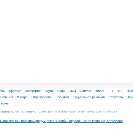
йсы
Креатив
Маркетинг
Digital
SMM
СМИ
Outdoor
Indoor
PR
BTL
Эко
значения
В мире
Образование
События
Социальная реклама
Стартапы
Фа
тернет
материалов разрешено только при условии наличия активной ссылки на сайт
Catalunya.ru - большой форум, база знаний и справочник по Испании, Каталонии