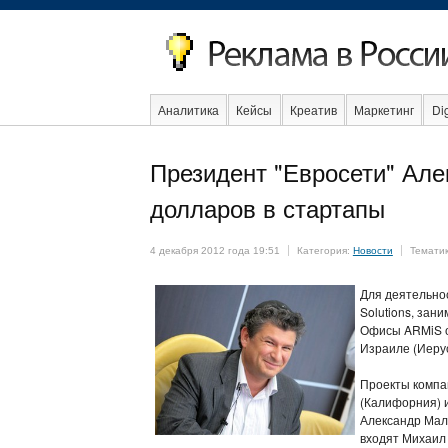
Аналитика
Кейсы
Креатив
Маркетинг
Dig
Образование
События
Социальная реклама
Президент "Евросети" Ал
долларов в стартапы
4 декабря 2012 года 19:51
Категория:
Новости
Темати
Для деятельно
Solutions, за
Офисы ARMiS от
Израиле (Иеру
Проекты компан
(Калифорния) и
Александр Мали
входят Михаил