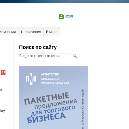
Вход
Компании
Назначения
В мире
Поиск по сайту
в.
lay