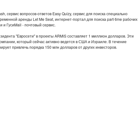
sh, сервис вопросов-ответов Easy Quizy, сервис для поиска специально
еменной аренды Let Me Seat, интернет-портал для поиска part-time рабочих
и и ГусиMail - почтовый сервис.
идента "Евросети" в проекты ARMiS составляет 1 миллион долларов. Эти
омпании, который сейчас активно ведется в США и Израиле. В течение
ирует привлечь порядка 150 млн долларов от других инвесторов.