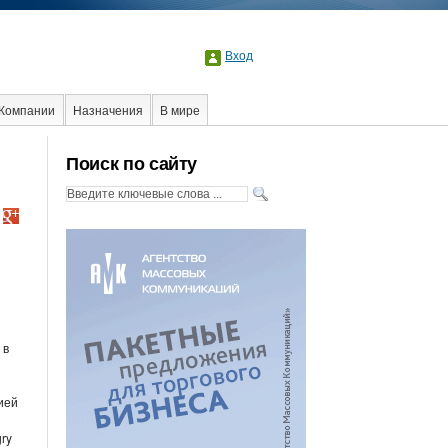
Вход
Компании
Назначения
В мире
Поиск по сайту
 в
ией
ry