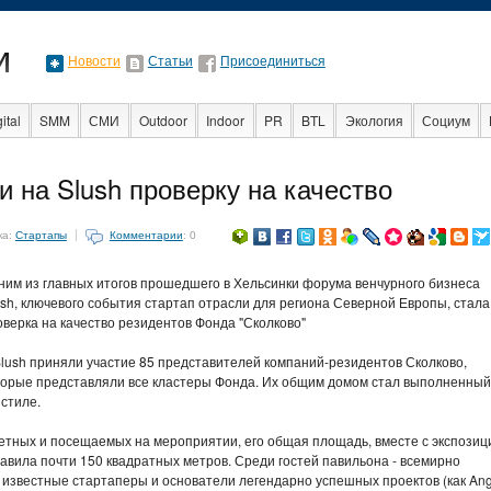
Новости
Статьи
Присоединиться
ital
SMM
СМИ
Outdoor
Indoor
PR
BTL
Экология
Социум
Стартапы
Факты
Event
Интервью
Интернет
 на Slush проверку на качество
ка:
Стартапы
Комментарии
: 0
ним из главных итогов прошедшего в Хельсинки форума венчурного бизнеса
ush, ключевого события стартап отрасли для региона Северной Европы, стала
оверка на качество резидентов Фонда "Сколково"
Slush приняли участие 85 представителей компаний-резидентов Сколково,
торые представляли все кластеры Фонда. Их общим домом стал выполненный
стиле.
етных и посещаемых на мероприятии, его общая площадь, вместе с экспозиц
тавила почти 150 квадратных метров. Среди гостей павильона - всемирно
 известные стартаперы и основатели легендарно успешных проектов (как Ang