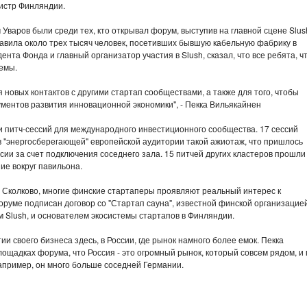
нистр Финляндии.
варов были среди тех, кто открывал форум, выступив на главной сцене Slus
авила около трех тысяч человек, посетивших бывшую кабельную фабрику в
нта Фонда и главный организатор участия в Slush, сказал, что все ребята, ч
емы.
 новых контактов с другими стартап сообществами, а также для того, чтобы
ументов развития инновационной экономики", - Пекка Вильякайнен
 питч-сессий для международного инвестиционного сообщества. 17 сессий
 "энергосберегающей" европейской аудитории такой ажиотаж, что пришлось
сии за счет подключения соседнего зала. 15 питчей других кластеров прошли
е вокруг павильона.
 Сколково, многие финские стартаперы проявляют реальный интерес к
оруме подписан договор со "Стартап сауна", известной финской организацие
 Slush, и основателем экосистемы стартапов в Финляндии.
и своего бизнеса здесь, в России, где рынок намного более емок. Пекка
ощадках форума, что Россия - это огромный рынок, который совсем рядом, и 
например, он много больше соседней Германии.