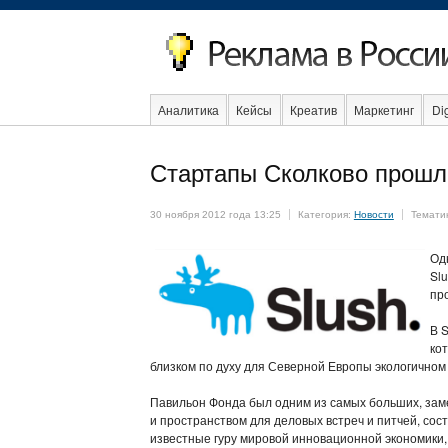
Аналитика
Кейсы
Креатив
Маркетинг
Dig
Образование
События
Социальная реклама
Стартапы Сколково прошли
30 ноября 2012 года 13:25
Категория:
Новости
Темати
Од
Sl
пр
В 
ко
близком по духу для Северной Европы экологичном 
Павильон Фонда был одним из самых больших, зам
и пространством для деловых встреч и питчей, сос
известные гуру мировой инновационной экономики,