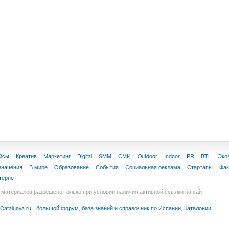
йсы
Креатив
Маркетинг
Digital
SMM
СМИ
Outdoor
Indoor
PR
BTL
Эко
значения
В мире
Образование
События
Социальная реклама
Стартапы
Фа
тернет
материалов разрешено только при условии наличия активной ссылки на сайт
Catalunya.ru - большой форум, база знаний и справочник по Испании, Каталонии