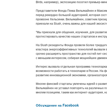
Birds, например), экспозицию посетил премьер-ми
Представители Фонда Пекка Вильякайнен и Максим У
перед рекордно большой аудиторией, которая сост
промзоне Хельсинки. Вильякайнен, советник президе
приехали на Slush, очень важны для нашей экосист
"Мы приехали для общения, изучения, для развития
протестировать качество наших стартапов и инстр
На Slush резиденты Фонда провели более тридцати
кластера энергоэффективных технологий вызвали в
срочно расширять пространство для гостей пит-сес
с меньшим интересом, собирая мощнейшее движени
Интерес вызвала отдельная программа технопарка
возможности работать в технопарке в России. На ф
развитию инновационной экономики, организатором
Многие финский стартапы увлечены идеей о развити
Вильякайнен не уставал повторять на различных пл
многим позициям, таким как интернет-аудитория, 
Обсуждение на Facebook