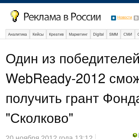
Новости
Аналитика
Кейсы
Креатив
Маркетинг
Digital
SMM
СМИ
В мире
Образование
События
Социальная реклама
Стартапы
Один из победителе
WebReady-2012 смо
получить грант Фонд
"Сколково"
20 ноября 2012 года 13:12