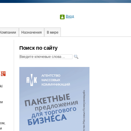
Вход
Компании
Назначения
В мире
Поиск по сайту
ki
ли
ом,
 и