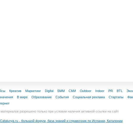
йсы
Креатив
Маркетинг
Digital
SMM
СМИ
Outdoor
Indoor
PR
BTL
Эко
значения
В мире
Образование
События
Социальная реклама
Стартапы
Фа
тернет
материалов разрешено только при условии наличия активной ссылки на сайт
Catalunya.ru - большой форум, база знаний и справочник по Испании, Каталонии