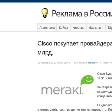
Аналитика
Кейсы
Креатив
Маркетинг
Dig
Образование
События
Социальная реклама
Cisco покупает провайдер
млрд.
19 ноября 2012 года 11:46
Категория:
Новости
Темати
Cisco Sys
за $1,2 мл
За старта
сделку од
конца янв
Гендирект
в котором объяснил решение топ-менеджмента. По 