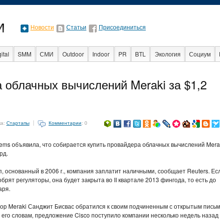
Новости
Статьи
Присоединиться
ital
SMM
СМИ
Outdoor
Indoor
PR
BTL
Экология
Социум
Стартапы
Факты
Event
Интервью
Интернет
а облачных вычислений Meraki за $1,2
ка:
Стартапы
Комментарии
: 0
tems объявила, что собирается купить провайдера облачных вычислений Mera
рд.
п, основанный в 2006 г., компания заплатит наличными, сообщает Reuters. Ес
обрят регуляторы, она будет закрыта во II квартале 2013 фингода, то есть до
аря.
ор Meraki Санджит Бисвас обратился к своим подчиненным с открытым письм
его словам, предложение Cisco поступило компании несколько недель назад