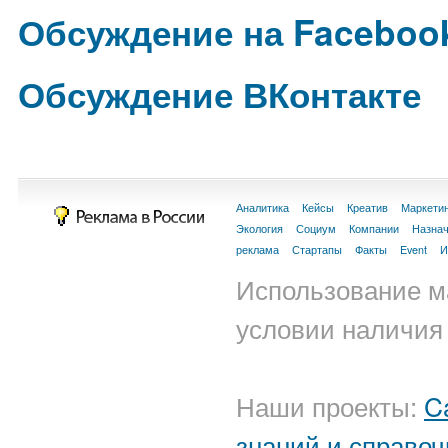
Обсуждение на Faceboo
Обсуждение ВКонтакте
Аналитика
Кейсы
Креатив
Маркети
Экология
Социум
Компании
Назна
реклама
Стартапы
Факты
Event
И
Использование м
условии наличия 
Наши проекты:
C
знаний и справоч