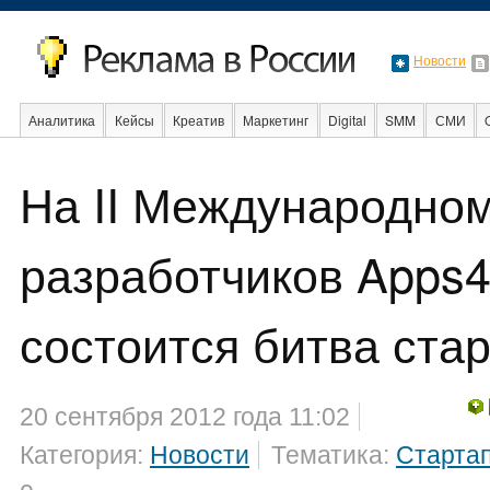
Новости
Аналитика
Кейсы
Креатив
Маркетинг
Digital
SMM
СМИ
В мире
Образование
События
Социальная реклама
Стартапы
На II Международно
разработчиков Apps4
состоится битва ста
20 сентября 2012 года 11:02
Категория:
Новости
Тематика:
Старта