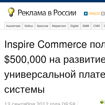
Новости
Аналитика
Кейсы
Креатив
Маркетинг
Digital
SMM
СМИ
В мире
Образование
События
Социальная реклама
Стартапы
Inspire Commerce по
$500,000 на развити
универсальной плат
системы
13 сентября 2012 года 09:58