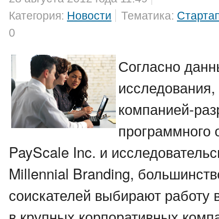
Категория:
Новости
Тематика:
Старта
0
Согласно дан
исследования,
компанией-раз
программного 
PayScale Inc. и исследователь
Millennial Branding, большинст
соискателей выбирают работу в
в крупных корпоративных комп