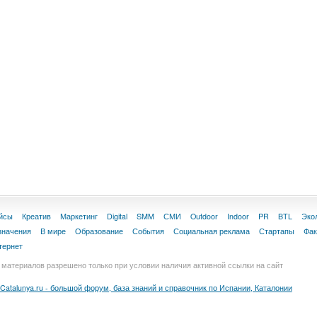
йсы
Креатив
Маркетинг
Digital
SMM
СМИ
Outdoor
Indoor
PR
BTL
Эко
значения
В мире
Образование
События
Социальная реклама
Стартапы
Фа
тернет
материалов разрешено только при условии наличия активной ссылки на сайт
Catalunya.ru - большой форум, база знаний и справочник по Испании, Каталонии