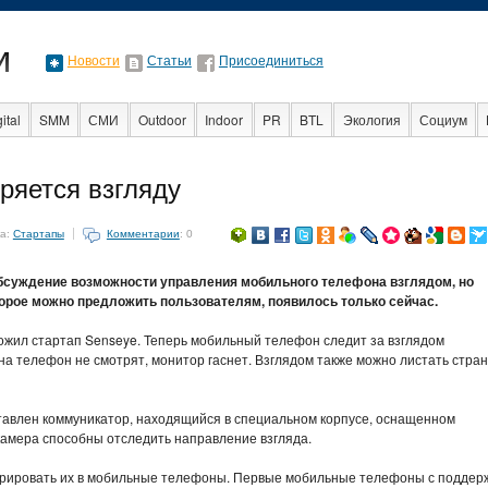
Новости
Статьи
Присоединиться
ital
SMM
СМИ
Outdoor
Indoor
PR
BTL
Экология
Социум
Стартапы
Факты
Event
Интервью
Интернет
ряется взгляду
ка:
Стартапы
Комментарии
: 0
бсуждение возможности управления мобильного телефона взглядом, но
торое можно предложить пользователям, появилось только сейчас.
жил стартап Senseye. Теперь мобильный телефон следит за взглядом
 на телефон не смотрят, монитор гаснет. Взглядом также можно листать стра
тавлен коммуникатор, находящийся в специальном корпусе, оснащенном
камера способны отследить направление взгляда.
грировать их в мобильные телефоны. Первые мобильные телефоны с поддер