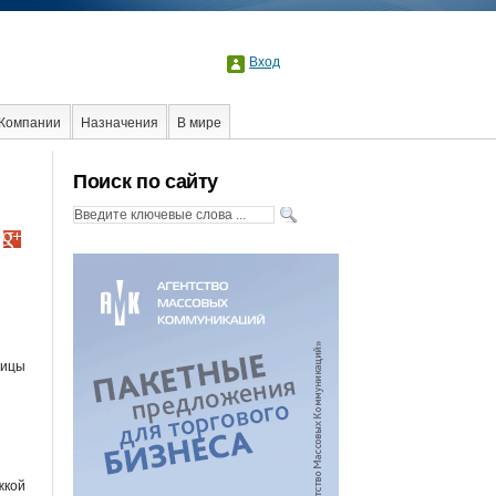
Вход
Компании
Назначения
В мире
Поиск по сайту
ницы
жкой