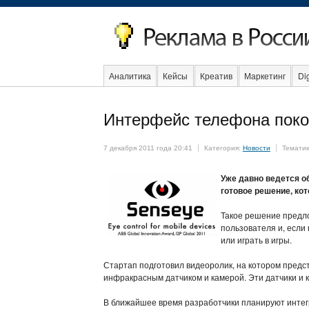
Аналитика
Кейсы
Креатив
Маркетинг
Dig
Образование
События
Социальная реклама
Интерфейс телефона поко
7 декабря 2011 года 20:41
Категория:
Новости
Темати
Уже давно ведется о
готовое решение, ко
Такое решение предло
пользователя и, если
или играть в игры.
Стартап подготовил видеоролик, на котором предс
инфракрасным датчиком и камерой. Эти датчики и 
В ближайшее время разработчики планируют инте