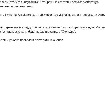
артапы, отсеивать неудачные. Отобранные стартапы получат экспертную
нии концепции компании.
та технопарков Минсвязи), приглашенные эксперты снизят нагрузку на учен
пы первоначально будут обращаться к экспертам своих регионов и дорабаты
изнес-план, стартапы будут подавать заявку в "Сколково".
там и ускорит проведение экспертных оценок.