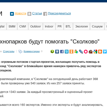
Новости
Статьи
Присоединиться
ital
SMM
СМИ
Outdoor
Indoor
PR
BTL
Экология
Социум
Стартапы
Факты
Event
Интервью
Интернет
хнопарков будут помогать "Сколково"
ка:
Стартапы
Комментарии
: 0
с огромным потоком стартап-проектов, желающих получить помощь в
 фонд "Сколково" в ближайшее время намерен привлечь ряд экспертов
опарков.
равляющей компании, в "Сколкове" на сегодняшний день работают 368
 были проверены уже 540 заявок. Из них 257 заявок приняты.
одятся 1343 заявки. За каждый просмотренный и оцененный проект
ей.
ывается всего 160 экспертов. Именно эти эксперты и будут анализировать,