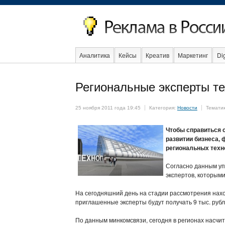
Аналитика
Кейсы
Креатив
Маркетинг
Dig
Образование
События
Социальная реклама
Региональные эксперты те
25 ноября 2011 года 19:45
Категория:
Новости
Темати
Чтобы справиться 
развитии бизнеса,
региональных техн
Согласно данным уп
экспертов, которыми
На сегодняшний день на стадии рассмотрения нах
приглашенные эксперты будут получать 9 тыс. рубл
По данным минкомсвязи, сегодня в регионах насчит