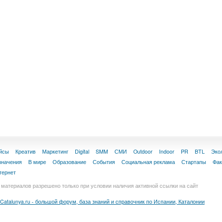
йсы
Креатив
Маркетинг
Digital
SMM
СМИ
Outdoor
Indoor
PR
BTL
Эко
значения
В мире
Образование
События
Социальная реклама
Стартапы
Фа
тернет
материалов разрешено только при условии наличия активной ссылки на сайт
Catalunya.ru - большой форум, база знаний и справочник по Испании, Каталонии