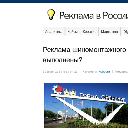
Аналитика
Кейсы
Креатив
Маркетинг
Dig
Реклама шиномонтажного с
Стартапы
Факты
Event
Интервью
Интер
выполнены?
15 июня 2023 года 04:23
Категория:
Новости
Тематика