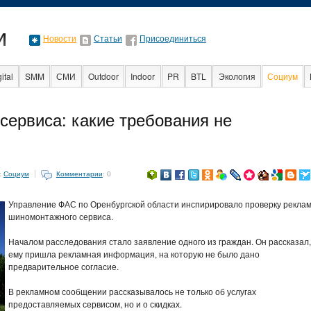
Новости
Статьи
Присоединиться
ital
SMM
СМИ
Outdoor
Indoor
PR
BTL
Экология
Социум
ервиса: какие требования не
нет
:
Социум
Комментарии
: 0
Управление ФАС по Оренбургской области инспирировало проверку рекла
шиномонтажного сервиса.
Началом расследования стало заявление одного из граждан. Он рассказал,
ему пришла рекламная информация, на которую не было дано
предварительное согласие.
В рекламном сообщении рассказывалось не только об услугах
предоставляемых сервисом, но и о скидках.