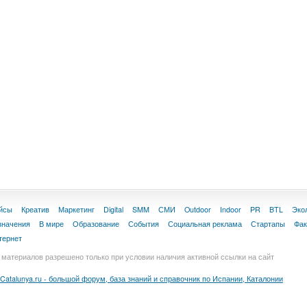
йсы
Креатив
Маркетинг
Digital
SMM
СМИ
Outdoor
Indoor
PR
BTL
Эко
значения
В мире
Образование
События
Социальная реклама
Стартапы
Фа
тернет
материалов разрешено только при условии наличия активной ссылки на сайт
Catalunya.ru - большой форум, база знаний и справочник по Испании, Каталонии