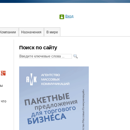
Вход
Компании
Назначения
В мире
Образование
События
Социальная реклама
Поиск по сайту
мы
 что