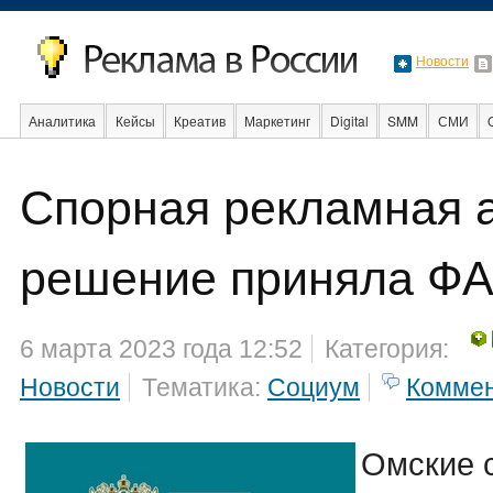
Новости
Аналитика
Кейсы
Креатив
Маркетинг
Digital
SMM
СМИ
Спорная рекламная а
События
Социальная реклама
Стартапы
Факты
Event
Интер
решение приняла Ф
6 марта 2023 года 12:52
Категория:
Новости
Тематика:
Социум
Комме
Омские 