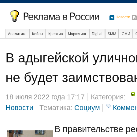
Новости
Аналитика
Кейсы
Креатив
Маркетинг
Digital
SMM
СМИ
В адыгейской улично
События
Социальная реклама
Стартапы
Факты
Event
Интер
не будет заимствова
18 июля 2022 года 17:17
Категория:
Новости
Тематика:
Социум
Комме
В правительстве р