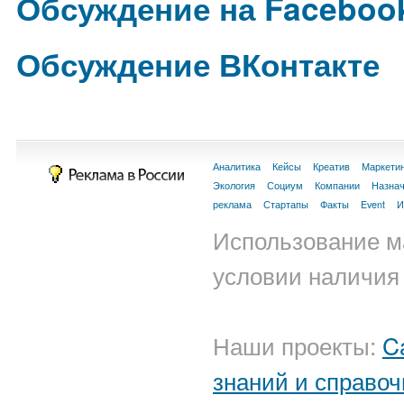
Обсуждение на Faceboo
Обсуждение ВКонтакте
Аналитика
Кейсы
Креатив
Маркети
Экология
Социум
Компании
Назна
реклама
Стартапы
Факты
Event
И
Использование м
условии наличия 
Наши проекты:
C
знаний и справоч