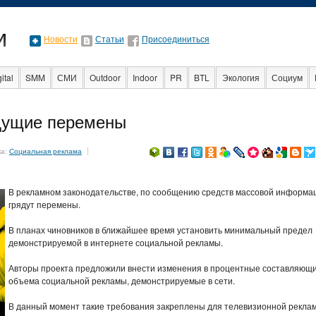
Новости
Статьи
Присоединиться
ital
SMM
СМИ
Outdoor
Indoor
PR
BTL
Экология
Социум
Стартапы
Факты
Event
Интервью
Интернет
дущие перемены
ка:
Социальная реклама
В рекламном законодательстве, по сообщению средств массовой информа
грядут перемены.
В планах чиновников в ближайшее время установить минимальный предел
демонстрируемой в интернете социальной рекламы.
Авторы проекта предложили внести изменения в процентные составляющ
объема социальной рекламы, демонстрируемые в сети.
В данный момент такие требования закреплены для телевизионной рекла