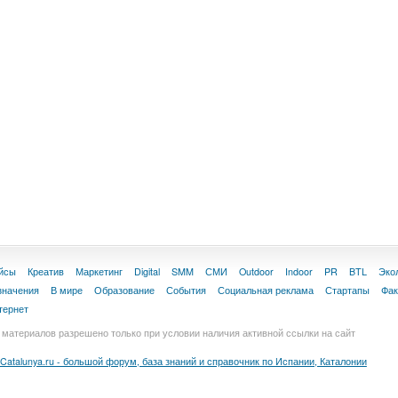
йсы
Креатив
Маркетинг
Digital
SMM
СМИ
Outdoor
Indoor
PR
BTL
Эко
значения
В мире
Образование
События
Социальная реклама
Стартапы
Фа
тернет
материалов разрешено только при условии наличия активной ссылки на сайт
Catalunya.ru - большой форум, база знаний и справочник по Испании, Каталонии