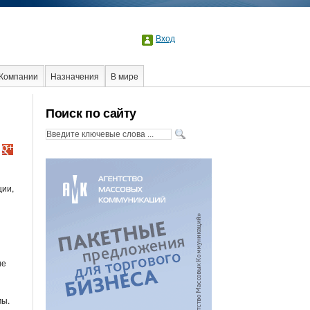
Вход
Компании
Назначения
В мире
Поиск по сайту
ции,
ие
мы.