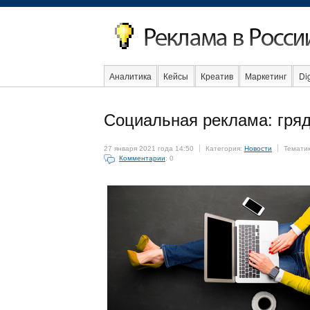
Аналитика
Кейсы
Креатив
Маркетинг
Dig
Образование
События
Социальная реклама
Социальная реклама: гря
27 января 2021 года 14:50
Категория:
Новости
Темати
Комментарии
: 0