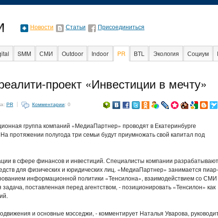
Новости
Статьи
Присоединиться
ital
SMM
СМИ
Outdoor
Indoor
PR
BTL
Экология
Социум
Образование
События
С
реалити-проект «Инвестиции в мечту»
ка:
PR
Комментарии
: 0
ционная группа компаний «МедиаПартнер» проводят в Екатеринбурге
 На протяжении полугода три семьи будут приумножать свой капитал под
тации в сфере финансов и инвестиций. Специалисты компании разрабатывают
едств для физических и юридических лиц. «МедиаПартнер» занимается пиар
рованием информационной политики «Тенсилона», взаимодействием со СМИ
задача, поставленная перед агентством, - позиционировать «Тенсилон» как
ий.
одвижения и основные мэсседжи, - комментирует Наталья Уварова, руководи