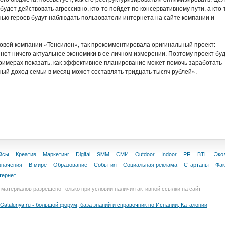
будет действовать агрессивно, кто-то пойдет по консервативному пути, а кто-
ью героев будут наблюдать пользователи интернета на сайте компании и
овой компании «Тенсилон», так прокомментировала оригинальный проект:
ет ничего актуальнее экономики в ее личном измерении. Поэтому проект бу
римерах показать, как эффективное планирование может помочь заработать
ый доход семьи в месяц может составлять тридцать тысяч рублей».
йсы
Креатив
Маркетинг
Digital
SMM
СМИ
Outdoor
Indoor
PR
BTL
Эко
значения
В мире
Образование
События
Социальная реклама
Стартапы
Фа
тернет
материалов разрешено только при условии наличия активной ссылки на сайт
Catalunya.ru - большой форум, база знаний и справочник по Испании, Каталонии