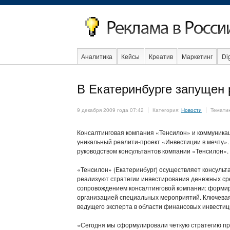
Аналитика
Кейсы
Креатив
Маркетинг
Dig
В Екатеринбурге запущен 
Event
Интервью
Интернет
9 декабря 2009 года 07:42
Категория:
Новости
Темати
Консалтинговая компания «Тенсилон» и коммуника
уникальный реалити-проект «Инвестиции в мечту».
руководством консультантов компании «Тенсилон».
«Тенcилон» (Екатеринбург) осуществляет консуль
реализуют стратегии инвестирования денежных ср
сопровождением консалтинговой компании: форми
организацией специальных мероприятий. Ключевая 
ведущего эксперта в области финансовых инвестиц
«Сегодня мы сформулировали четкую стратегию пр