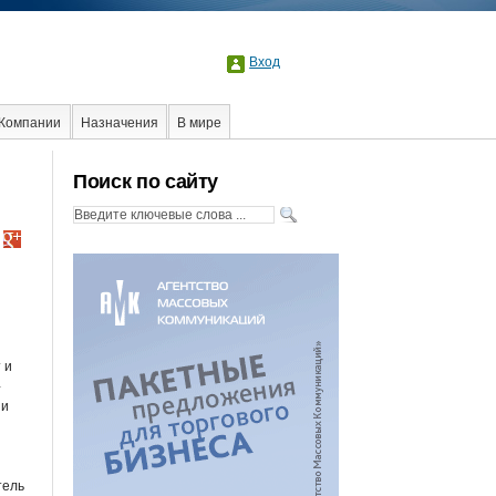
Вход
Компании
Назначения
В мире
оциальная реклама
Стартапы
Факты
Поиск по сайту
 и
-
 и
тель