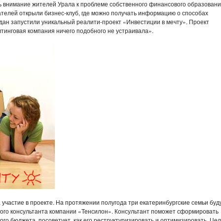
ь внимание жителей Урала к проблеме собственного финансового образовани
телей открыли бизнес-клуб, где можно получать информацию о способах
дан запустили уникальный реалити-проект «Инвестиции в мечту». Проект
тинговая компания ничего подобного не устраивала».
участие в проекте. На протяжении полугода три екатеринбургские семьи буд
ого консультанта компании «Тенсилон». Консультант поможет сформировать
о бюджета, посоветует, как его реструктуризировать и оптимизировать. Цел