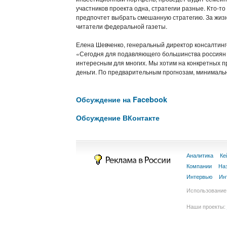
участников проекта одна, стратегии разные. Кто-то 
предпочтет выбрать смешанную стратегию. За жизн
читатели федеральной газеты.
Елена Шевченко, генеральный директор консалтинг
«Сегодня для подавляющего большинства россиян н
интересным для многих. Мы хотим на конкретных п
деньги. По предварительным прогнозам, минимальн
Обсуждение на Facebook
Обсуждение ВКонтакте
Аналитика
Ке
Компании
На
Интервью
Ин
Использование 
Наши проекты: