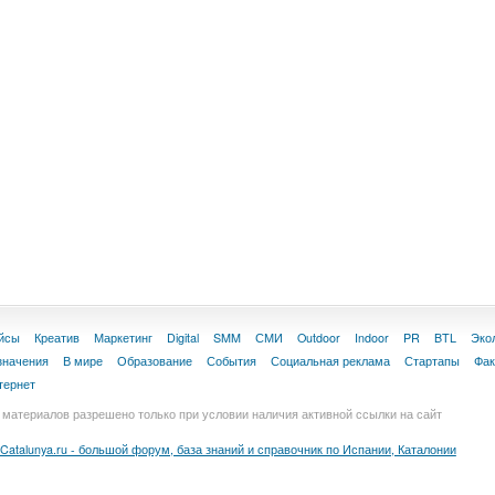
йсы
Креатив
Маркетинг
Digital
SMM
СМИ
Outdoor
Indoor
PR
BTL
Эко
значения
В мире
Образование
События
Социальная реклама
Стартапы
Фа
тернет
материалов разрешено только при условии наличия активной ссылки на сайт
Catalunya.ru - большой форум, база знаний и справочник по Испании, Каталонии