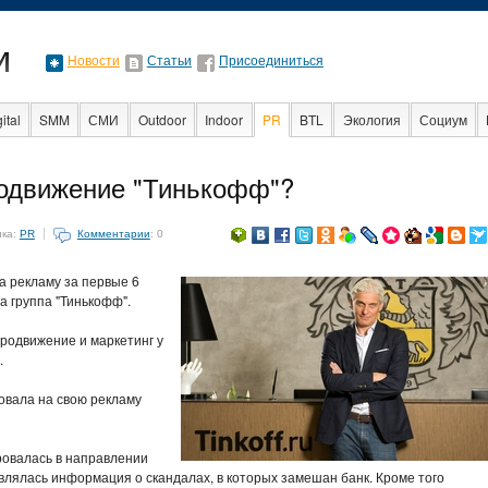
Новости
Статьи
Присоединиться
ital
SMM
СМИ
Outdoor
Indoor
PR
BTL
Экология
Социум
Образование
События
С
родвижение "Тинькофф"?
ика:
PR
Комментарии
: 0
а рекламу за первые 6
а группа "Тинькофф".
родвижение и маркетинг у
.
овала на свою рекламу
ировалась в направлении
влялась информация о скандалах, в которых замешан банк. Кроме того