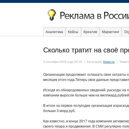
Аналитика
Кейсы
Креатив
Маркетинг
Dig
Сколько тратит на своё п
Event
Интервью
Интернет
3 сентября 2018 года 02:16
Категория:
Новости
Темат
Организации продолжают оглашать свои затраты н
месяцев этого года.Теперь свои данные представил
Исходя из обнародованных сведений, расходы на п
компании выросли больше чем на миллиард рублей
В итоге за первое полугодие организация израсход
больше 3 млрд руб.
Как известно, в конце 2017 года компания активиз
своего пиара и продвижения. В СМИ регулярно поя