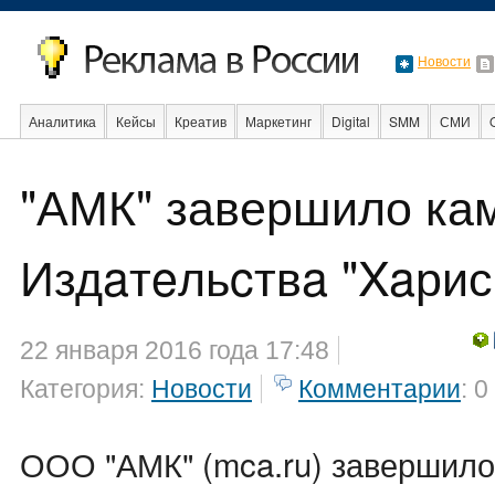
Новости
Аналитика
Кейсы
Креатив
Маркетинг
Digital
SMM
СМИ
В мире
Образование
События
Социальная реклама
Стартапы
"АМК" завершило ка
Издaтeльcтвa "Xaрис
22 января 2016 года 17:48
Категория:
Новости
Комментарии
: 0
ООО "АМК" (mca.ru) завершило