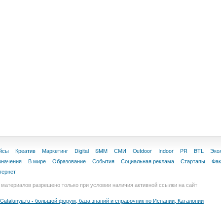
йсы
Креатив
Маркетинг
Digital
SMM
СМИ
Outdoor
Indoor
PR
BTL
Эко
значения
В мире
Образование
События
Социальная реклама
Стартапы
Фа
тернет
материалов разрешено только при условии наличия активной ссылки на сайт
Catalunya.ru - большой форум, база знаний и справочник по Испании, Каталонии