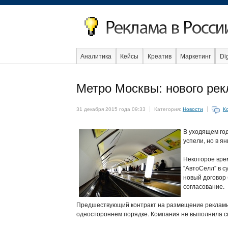
Аналитика
Кейсы
Креатив
Маркетинг
Dig
Образование
События
Социальная реклама
Метро Москвы: нового рек
31 декабря 2015 года 09:33
Категория:
Новости
К
В уходящем год
успели, но в я
Некоторое вре
"АвтоСелл" в с
новый договор 
согласование.
Предшествующий контракт на размещение рекламы в
одностороннем порядке. Компания не выполнила св