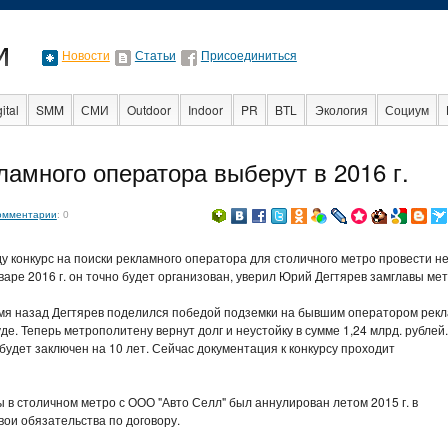
Новости
Статьи
Присоединиться
ital
SMM
СМИ
Outdoor
Indoor
PR
BTL
Экология
Социум
Стартапы
Факты
Event
Интервью
Интернет
ламного оператора выберут в 2016 г.
омментарии
: 0
у конкурс на поиски рекламного оператора для столичного метро провести н
нваре 2016 г. он точно будет организован, уверил Юрий Дегтярев замглавы мет
мя назад Дегтярев поделился победой подземки на бывшим оператором рек
уде. Теперь метрополитену вернут долг и неустойку в сумме 1,24 млрд. рублей.
будет заключен на 10 лет. Сейчас документация к конкурсу проходит
 столичном метро с ООО "Авто Селл" был аннулирован летом 2015 г. в
ои обязательства по договору.