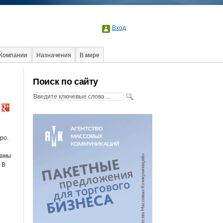
Вход
Компании
Назначения
В мире
Поиск по сайту
е
ро.
ламы
 В