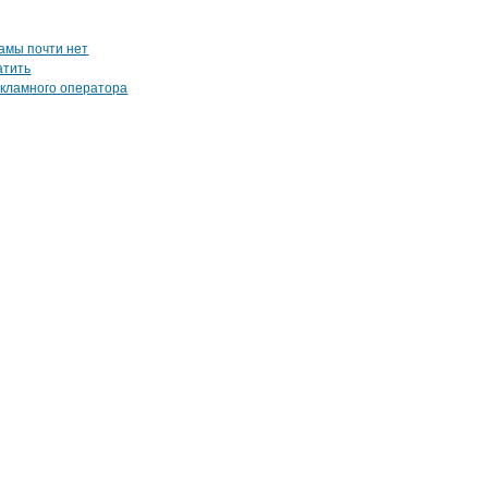
амы почти нет
атить
екламного оператора