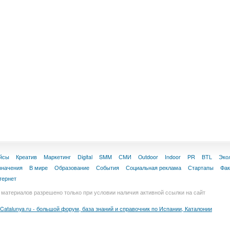
йсы
Креатив
Маркетинг
Digital
SMM
СМИ
Outdoor
Indoor
PR
BTL
Эко
значения
В мире
Образование
События
Социальная реклама
Стартапы
Фа
тернет
материалов разрешено только при условии наличия активной ссылки на сайт
Catalunya.ru - большой форум, база знаний и справочник по Испании, Каталонии