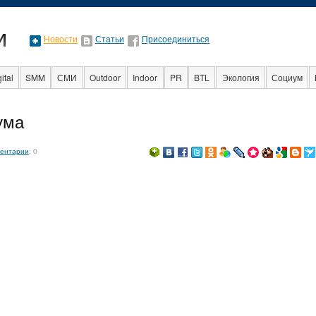
Новости
Статьи
Присоединиться
ital
SMM
СМИ
Outdoor
Indoor
PR
BTL
Экология
Социум
Стартапы
Факты
Event
Интервью
Интернет
ума
ентарии
: 0