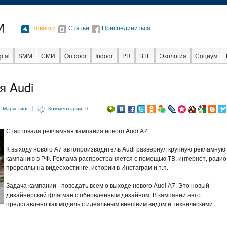
Новости
Статьи
Присоединиться
ital
SMM
СМИ
Outdoor
Indoor
PR
BTL
Экология
Социум
разование
События
Социальная реклама
Стартапы
Факты
Event
я Audi
:
Маркетинг
Комментарии
: 0
Стартовала рекламная кампания нового Audi А7.
К выходу нового А7 автопроизводитель Audi развернул крупную рекламную
кампанию в РФ. Реклама распространяется с помощью ТВ, интернет, радио
прероллы на видеохостинге, истории в Инстаграм и т.п.
Задача кампании - поведать всем о выходе нового Audi А7. Это новый
дизайнерский флагман с обновленным дизайном. В кампании авто
представлено как модель с идеальным внешним видом и техническими