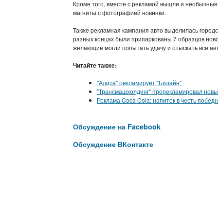
Кроме того, вместе с рекламой вышли и необычные
магниты с фотографией новинки.
Также рекламная кампания авто выделилась городс
разных концах были припаркованы 7 образцов ново
желающие могли попытать удачу и отыскать все авт
Читайте также:
"Алиса" рекламирует "Билайн"
"Трансмашхолдинг" прорекламировал новы
Реклама Coca Cola: напиток в честь побед
Обсуждение на Facebook
Обсуждение ВКонтакте