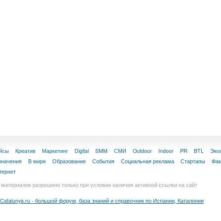
йсы
Креатив
Маркетинг
Digital
SMM
СМИ
Outdoor
Indoor
PR
BTL
Эко
значения
В мире
Образование
События
Социальная реклама
Стартапы
Фа
тернет
материалов разрешено только при условии наличия активной ссылки на сайт
Catalunya.ru - большой форум, база знаний и справочник по Испании, Каталонии