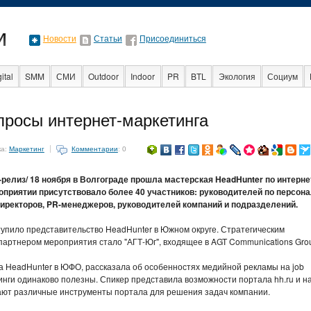
Новости
Статьи
Присоединиться
ital
SMM
СМИ
Outdoor
Indoor
PR
BTL
Экология
Социум
разование
События
Социальная реклама
Стартапы
Факты
Event
просы интернет-маркетинга
ка:
Маркетинг
Комментарии
: 0
сс-релиз/ 18 ноября в Волгограде прошла мастерская HeadHunter по интерне
оприятии присутствовало более 40 участников: руководителей по персона
директоров, PR-менеджеров, руководителей компаний и подразделений.
упило представительство HeadHunter в Южном округе. Стратегическим
артнером мероприятия стало "АГТ-Юг", входящее в AGT Communications Gro
а HeadHunter в ЮФО, рассказала об особенностях медийной рекламы на job
тинги одинаково полезны. Спикер представила возможности портала hh.ru и н
тают различные инструменты портала для решения задач компании.