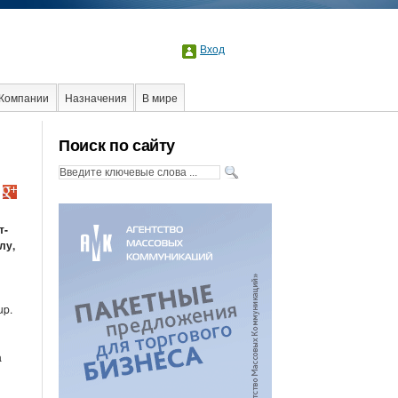
Вход
Компании
Назначения
В мире
Интервью
Интернет
Поиск по сайту
т-
лу,
up.
а