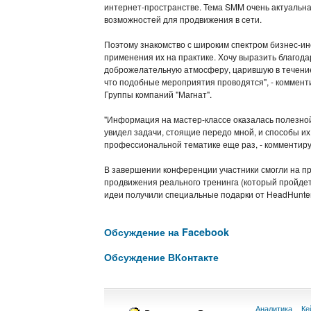
интернет-пространстве. Тема SMM очень актуальна
возможностей для продвижения в сети.
Поэтому знакомство с широким спектром бизнес-ин
применения их на практике. Хочу выразить благод
доброжелательную атмосферу, царившую в течение 
что подобные мероприятия проводятся", - коммент
Группы компаний "Магнат".
"Информация на мастер-классе оказалась полезно
увидел задачи, стоящие передо мной, и способы и
профессиональной тематике еще раз, - комментируе
В завершении конференции участники смогли на п
продвижения реального тренинга (который пройдет
идеи получили специальные подарки от HeadHunter 
Обсуждение на Facebook
Обсуждение ВКонтакте
Аналитика
Ке