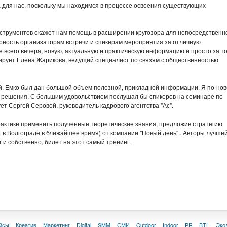
 для нас, поскольку мы находимся в процессе освоения существующих
струментов окажет нам помощь в расширении кругозора для непосредственн
арность организаторам встречи и спикерам мероприятия за отличную
всего вечера, новую, актуальную и практическую информацию и просто за то
ирует Елена Жарикова, ведущий специалист по связям с общественностью
й. Емко был дан большой объем полезной, прикладной информации. Я по-но
х решения. С большим удовольствием послушал бы спикеров на семинаре по
т Сергей Серовой, руководитель кадрового агентства "Ас".
рактике применить полученные теоретические знания, предложив стратегию
 в Волгограде в ближайшее время) от компании "Новый день".. Авторы лучше
и собственно, билет на этот самый тренинг.
йсы
Креатив
Маркетинг
Digital
SMM
СМИ
Outdoor
Indoor
PR
BTL
Эко