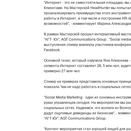
"Интернет - это не самостоятельная площадка, мы
Клиентами. На Мастерской HeadHunter мы попытали
проанализировать преимущества этого инструмента
работы в Интернет, в том числе и построении HR-б
возможностей", - комментирует Марина Александри
В рамках Мастерской прошел интерактивный масте
"АГТ- Юг", AGT Communications Group : "Social medi
выступления спикер вовлекла участников конференц
Facebook.
Основной тезис, который озвучила Яна Алексеева -
сегмента Интернет составляет 28, 5 млн.чел, аудитор
примерно 27 млн чел.
Спикер на примерах представила основные принци
показала "как не надо работать в социальных сетя
"Social Media Marketing - один из основных инстру
руках управленцев сегодня. На мероприятии мы ра
социальных сетях. Надеемся, что коллеги из Волг
дадут ощутимые дивиденды их бизнесам", - коммен
"АГТ-Юг", AGT Communications Group.
"Контент мероприятия стал хорошей пищей для ра