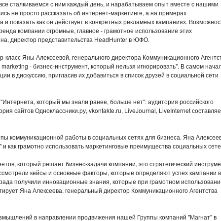
 все сталкиваемся с ним каждый день, и нарабатываем опыт вместе с нашими
сь не просто рассказать об интернет-маркетинге, а на примерах
 и показать как он действует в конкретных рекламных кампаниях. Возможнос
ренда компании огромные, главное - грамотное использование этих
на, директор представительства HeadHunter в ЮФО.
р-класс Яны Алексеевой, генерального директора Коммуникационного Агентс
a marketing - бизнес-инструмент, который нельзя игнорировать". В самом нача
ии в дискуссию, пригласив их добавиться в список друзей в социальной сети
 "Интернета, который мы знали ранее, больше нет": аудитория российского
ия сайтов Одноклассники.ру, vkontakte.ru, LiveJournal, LiveInternet составля
пы коммуникационной работы в социальных сетях для бизнеса. Яна Алексее
х" и как грамотно использовать маркетинговые преимущества социальных сете
ментов, который решает бизнес-задачи компании, это стратегический инструме
ссмотрели кейсы и основные факторы, которые определяют успех кампании в
ограда получили инновационные знания, которые при грамотном использовани
тирует Яна Алексеева, генеральный директор Коммуникационного Агентства
змышлений в направлении продвижения нашей Группы компаний "Магнат" в