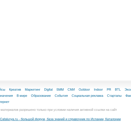
йсы
Креатив
Маркетинг
Digital
SMM
СМИ
Outdoor
Indoor
PR
BTL
Эко
значения
В мире
Образование
События
Социальная реклама
Стартапы
Фа
тернет
материалов разрешено только при условии наличия активной ссылки на сайт
Catalunya.ru - большой форум, база знаний и справочник по Испании, Каталонии