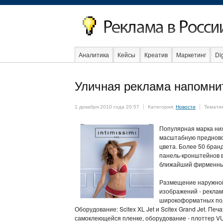
Аналитика
Кейсы
Креатив
Маркетинг
Dig
Образование
События
Социальная реклама
Уличная реклама напомни
1 декабря 2010 года 20:57
Категория:
Новости
Темати
Популярная марка ниж
масштабную предново
цвета. Более 50 бран
панель-кронштейнов в
ближайший фирменный
Размещение наружной 
изображений - реклам
широкоформатных полот
Оборудование: Scitex XL Jet и Scitex Grand Jet. 
самоклеющейся пленке, оборудование - плоттер V