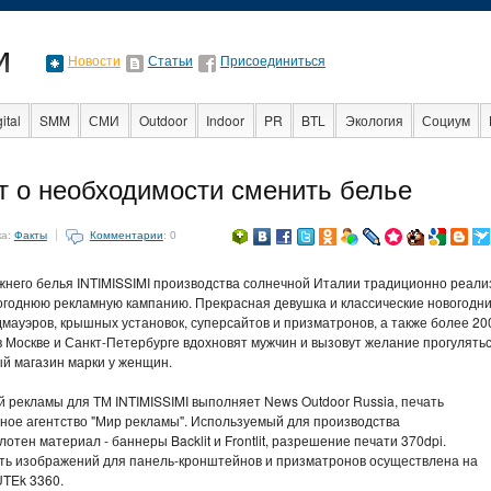
Новости
Статьи
Присоединиться
ital
SMM
СМИ
Outdoor
Indoor
PR
BTL
Экология
Социум
Стартапы
Факты
Event
Интервью
Интернет
т о необходимости сменить белье
ка:
Факты
Комментарии
: 0
него белья INTIMISSIMI производства солнечной Италии традиционно реали
годнюю рекламную кампанию. Прекрасная девушка и классические новогодн
дмауэров, крышных установок, суперсайтов и призматронов, а также более 20
 Москве и Санкт-Петербурге вдохновят мужчин и вызовут желание прогулятьс
 магазин марки у женщин.
рекламы для ТМ INTIMISSIMI выполняет News Outdoor Russia, печать
ное агентство "Мир рекламы". Используемый для производства
ен материал - баннеры Backlit и Frontlit, разрешение печати 370dpi.
Печать изображений для панель-кронштейнов и призматронов осуществлена на
UTEk 3360.