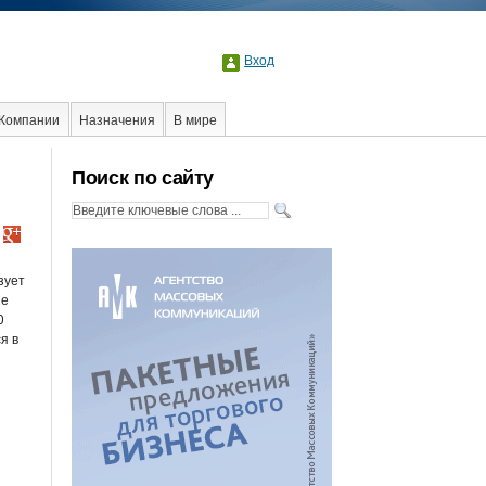
Вход
Компании
Назначения
В мире
Поиск по сайту
зует
ие
0
я в