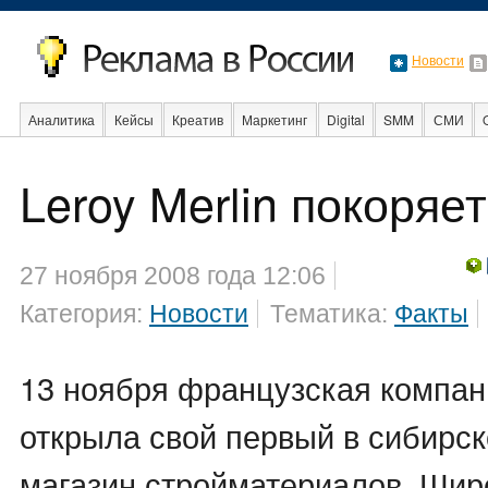
Новости
Аналитика
Кейсы
Креатив
Маркетинг
Digital
SMM
СМИ
В мире
Образование
События
Социальная реклама
Стартапы
Leroy Merlin покоряе
27 ноября 2008 года 12:06
Категория:
Новости
Тематика:
Факты
13 ноября французская компани
открыла свой первый в сибирс
магазин стройматериалов. Шир