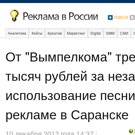
Новости
Аналитика
Кейсы
Креатив
Маркетинг
Digital
SMM
СМИ
В мире
Образование
События
Социальная реклама
Стартапы
От "Вымпелкома" тр
тысяч рублей за нез
использование песни
рекламе в Саранске
10 декабря 2012 года 14:37