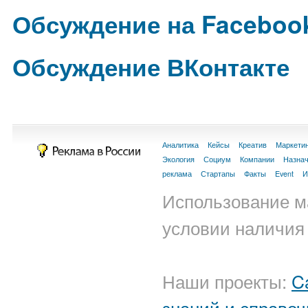
Обсуждение на Faceboo
Обсуждение ВКонтакте
Аналитика
Кейсы
Креатив
Маркети
Экология
Социум
Компании
Назна
реклама
Стартапы
Факты
Event
И
Использование м
условии наличия 
Наши проекты:
C
знаний и справоч