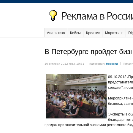
Аналитика
Кейсы
Креатив
Маркетинг
Dig
Образование
События
Социальная реклама
В Петербурге пройдет биз
10 октября 2012 года 10:31
Категория:
Новости
Темати
09.10.2012 /П
представителе
сегодня", пос
Мероприятие с
бизнеса, заин
Эксперты в об
благодаря кот
продаж при значительной экономии рекламного бю