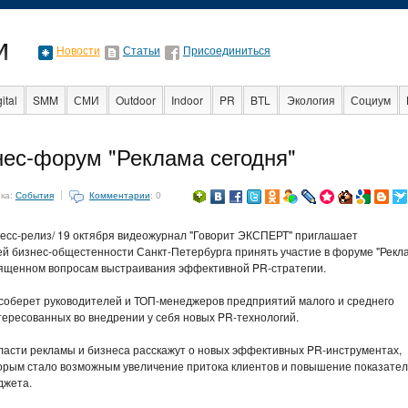
Новости
Статьи
Присоединиться
ital
SMM
СМИ
Outdoor
Indoor
PR
BTL
Экология
Социум
Стартапы
Факты
Event
Интервью
Интернет
нес-форум "Реклама сегодня"
ка:
События
Комментарии
: 0
ресс-релиз/ 19 октября видеожурнал "Говорит ЭКСПЕРТ" приглашает
й бизнес-общестенности Санкт-Петербурга принять участие в форуме "Рекл
вященном вопросам выстраивания эффективной PR-стратегии.
оберет руководителей и ТОП-менеджеров предприятий малого и среднего
тересованных во внедрении у себя новых PR-технологий.
ласти рекламы и бизнеса расскажут о новых эффективных PR-инструментах,
орым стало возможным увеличение притока клиентов и повышение показате
джета.