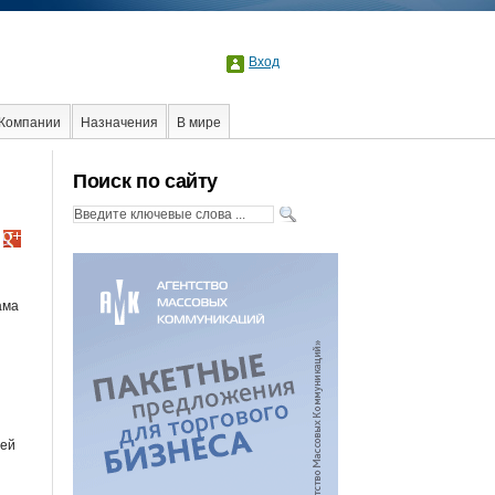
Вход
Компании
Назначения
В мире
Поиск по сайту
ама
лей