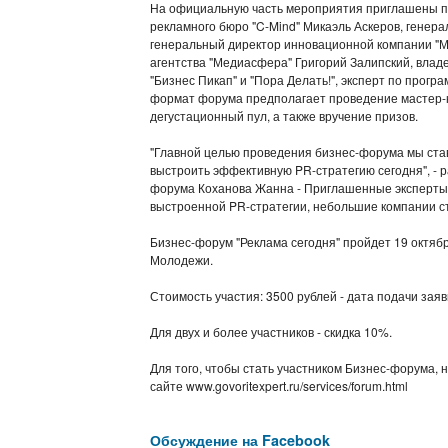
На официальную часть мероприятия приглашены п
рекламного бюро "C-Mind" Микаэль Аскеров, генер
генеральный директор инновационной компании "М
агентства "Медиасфера" Григорий Залипский, владе
"Бизнес Пикап" и "Пора Делать!", эксперт по про
формат форума предполагает проведение мастер-к
дегустационный пул, а также вручение призов.
"Главной целью проведения бизнес-форума мы став
выстроить эффективную PR-стратегию сегодня", - 
форума Коханова Жанна - Приглашенные эксперты н
выстроенной PR-стратегии, небольшие компании с
Бизнес-форум "Реклама сегодня" пройдет 19 октябр
Молодежи.
Стоимость участия: 3500 рублей - дата подачи заяв
Для двух и более участников - скидка 10%.
Для того, чтобы стать участником Бизнес-форума, н
сайте www.govoritexpert.ru/services/forum.html
Обсуждение на Facebook