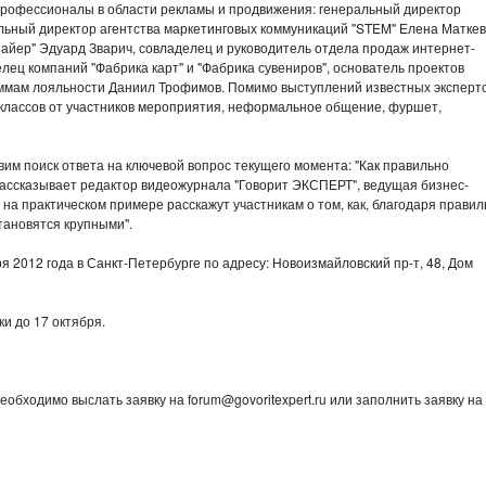
рофессионалы в области рекламы и продвижения: генеральный директор
альный директор агентства маркетинговых коммуникаций "STEM" Елена Маткев
айер" Эдуард Зварич, совладелец и руководитель отдела продаж интернет-
лец компаний "Фабрика карт" и "Фабрика сувениров", основатель проектов
граммам лояльности Даниил Трофимов. Помимо выступлений известных эксперто
лассов от участников мероприятия, неформальное общение, фуршет,
им поиск ответа на ключевой вопрос текущего момента: "Как правильно
рассказывает редактор видеожурнала "Говорит ЭКСПЕРТ", ведущая бизнес-
а практическом примере расскажут участникам о том, как, благодаря правил
тановятся крупными".
я 2012 года в Санкт-Петербурге по адресу: Новоизмайловский пр-т, 48, Дом
ки до 17 октября.
еобходимо выслать заявку на forum@govoritexpert.ru или заполнить заявку на