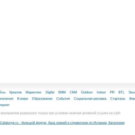
йсы
Креатив
Маркетинг
Digital
SMM
СМИ
Outdoor
Indoor
PR
BTL
Эко
значения
В мире
Образование
События
Социальная реклама
Стартапы
Фа
тернет
материалов разрешено только при условии наличия активной ссылки на сайт
Catalunya.ru - большой форум, база знаний и справочник по Испании, Каталонии