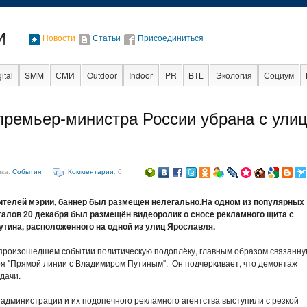
Новости
Статьи
Присоединиться
ital
SMM
СМИ
Outdoor
Indoor
PR
BTL
Экология
Социум
Стартапы
Факты
Event
Интервью
Интернет
премьер-министра России убрана с ули
ика:
События
Комментарии
: 0
телей мэрии, баннер был размещен нелегально.На одном из популярных
рталов 20 декабря был размещён видеоролик о сносе рекламного щита с
утина, расположенного на одной из улиц Ярославля.
 произошедшем событии политическую подоплёку, главным образом связанну
я "Прямой линии с Владимиром Путиным". Он подчеркивает, что демонтаж
дачи.
 администрации и их подопечного рекламного агентства выступили с резкой