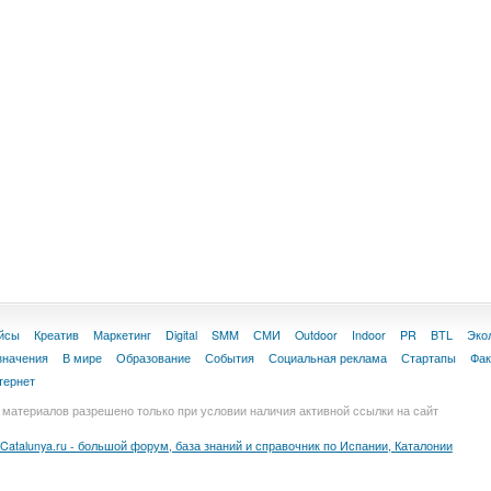
йсы
Креатив
Маркетинг
Digital
SMM
СМИ
Outdoor
Indoor
PR
BTL
Эко
значения
В мире
Образование
События
Социальная реклама
Стартапы
Фа
тернет
материалов разрешено только при условии наличия активной ссылки на сайт
Catalunya.ru - большой форум, база знаний и справочник по Испании, Каталонии