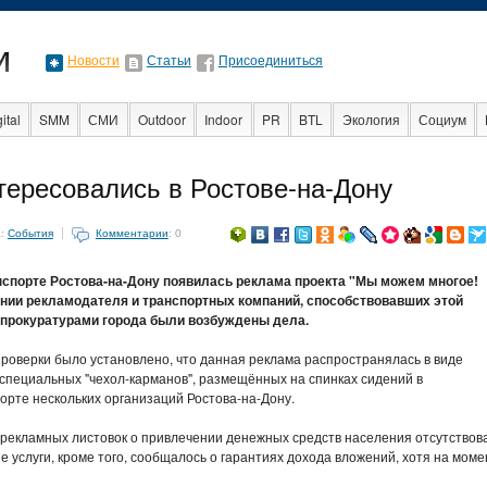
Новости
Статьи
Присоединиться
ital
SMM
СМИ
Outdoor
Indoor
PR
BTL
Экология
Социум
Стартапы
Факты
Event
Интервью
Интернет
ересовались в Ростове-на-Дону
а:
События
Комментарии
: 0
спорте Ростова-на-Дону появилась реклама проекта "Мы можем многое!
нии рекламодателя и транспортных компаний, способствовавших этой
 прокуратурами города были возбуждены дела.
проверки было установлено, что данная реклама распространялась в виде
специальных "чехол-карманов", размещённых на спинках сидений в
рте нескольких организаций Ростова-на-Дону.
 рекламных листовок о привлечении денежных средств населения отсутствов
услуги, кроме того, сообщалось о гарантиях дохода вложений, хотя на моме