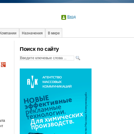
Вход
Компании
Назначения
В мире
Поиск по сайту
ала
нт