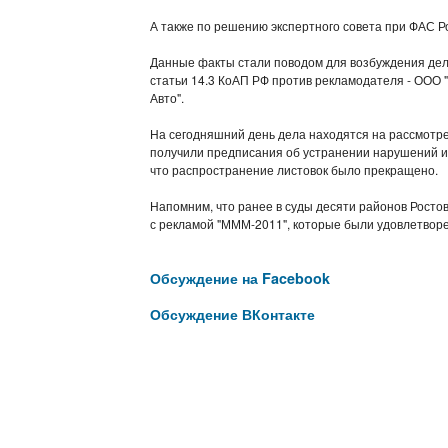
А также по решению экспертного совета при ФАС 
Данные факты стали поводом для возбуждения дел
статьи 14.3 КоАП РФ против рекламодателя - ООО "
Авто".
На сегодняшний день дела находятся на рассмотре
получили предписания об устранении нарушений и
что распространение листовок было прекращено.
Напомним, что ранее в суды десяти районов Ростов
с рекламой "МММ-2011", которые были удовлетвор
Обсуждение на Facebook
Обсуждение ВКонтакте