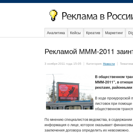
Аналитика
Кейсы
Креатив
Маркетинг
Dig
Образование
События
Социальная реклама
Рекламой МММ-2011 заинт
3 ноября 2011 года 15:05
Категория:
Новости
Тематик
В общественном тран
МММ-2011", в отноше
рекламе, районными
В ходе прокурорской 
листовок при помощи 
общественном транспо
По мнению специалистов ведомства, в содержании
информация о лице, которое оказывает финансовые 
заключения договора определить их невозможно.