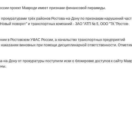
России проект Мавроди имеет признаки финансовой пирамиды.
 прокуратурами трёх районов Ростова-на-Дону по признакам нарушений част
Новый поворот" и транспортных компаний - ЗАО "АТП № 5, ООО "ТК "Ростов-
нии в Ростовском УФАС России, а начальство транспортных предприятий
 наказании виновных при помощи дисциплинарной ответственности. Отметим
а-на-Дону от прокуратуры поступили иски о блокировке доступов к сайту Мав
ены.