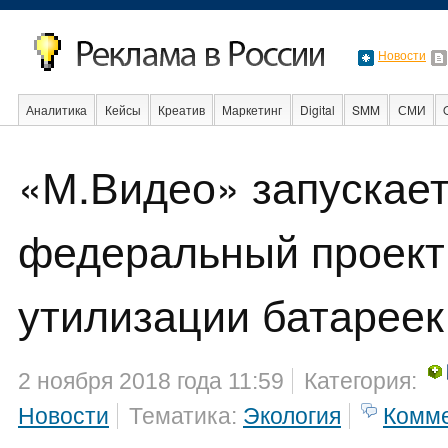
Новости
Аналитика
Кейсы
Креатив
Маркетинг
Digital
SMM
СМИ
«М.Видео» запускае
Социальная реклама
Стартапы
Факты
Event
Интервью
Инте
федеральный проект 
утилизации батареек
2 ноября 2018 года 11:59
Категория:
Новости
Тематика:
Экология
Комм