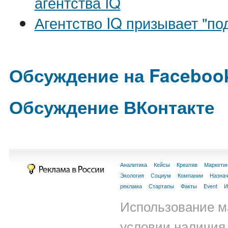
агентства IQ
Агентство IQ призывает "по
Обсуждение на Faceboo
Обсуждение ВКонтакте
Аналитика
Кейсы
Креатив
Маркети
Экология
Социум
Компании
Назна
реклама
Стартапы
Факты
Event
И
Использование м
условии наличия 