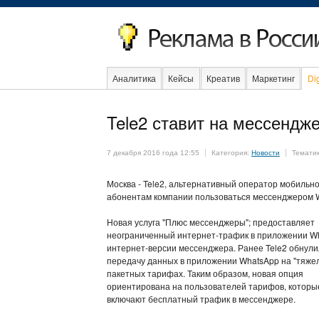
Аналитика
Кейсы
Креатив
Маркетинг
Dig
Tele2 ставит на мессендж
7 декабря 2016 года 12:55
Категория:
Новости
Темати
Москва - Tele2, альтернативный оператор мобильно
абонентам компании пользоваться мессенджером W
Новая услуга "Плюс мессенджеры"; предоставляет
неограниченный интернет-трафик в приложении W
интернет-версии мессенджера. Ранее Tele2 обнул
передачу данных в приложении WhatsApp на "тяжел
пакетных тарифах. Таким образом, новая опция
ориентирована на пользователей тарифов, которы
включают бесплатный трафик в мессенджере.