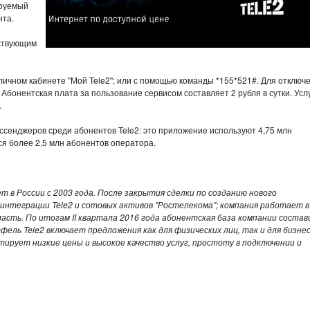
ируемый
нта.
йствующим
личном кабинете "Мой Tele2"; или с помощью команды *155*521#. Для отключ
бонентская плата за пользование сервисом составляет 2 рубля в сутки. Усл
.
сенджеров среди абонентов Tele2: это приложение используют 4,75 млн
я более 2,5 млн абонентов оператора.
т в России с 2003 года. После закрытия сделки по созданию нового
интеграции Tele2 и сотовых активов "Ростелекома"; компания работает в
ласть. По итогам II квартала 2016 года абонентская база компании состав
ель Tele2 включает предложения как для физических лиц, так и для бизнес
ирует низкие цены и высокое качество услуг, простоту в подключении и