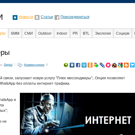
Новости
Статьи
Присоединиться
ital
SMM
СМИ
Outdoor
Indoor
PR
BTL
Экология
Социум
Образование
События
Социальная реклама
Стартапы
Факт
еры
ка:
Digital
Комментарии
: 0
й связи, запускает новую услугу "Плюс мессенджеры";. Опция позволяет
hatsApp без оплаты интернет-трафика.
hatsApp и
ила
ых";
е не