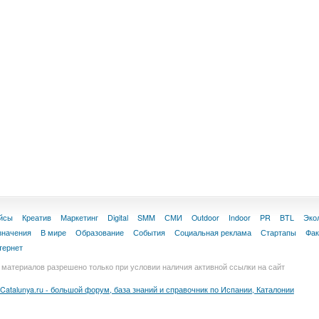
йсы
Креатив
Маркетинг
Digital
SMM
СМИ
Outdoor
Indoor
PR
BTL
Эко
значения
В мире
Образование
События
Социальная реклама
Стартапы
Фа
тернет
материалов разрешено только при условии наличия активной ссылки на сайт
Catalunya.ru - большой форум, база знаний и справочник по Испании, Каталонии