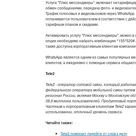
Услуга "Плюс мессенджеры"; включает нетарифиц
обмен сообщениями, передачу фото- и видеоконте
Трафик голосовых и видеовызовов через WhatsApp
оплачивается пользователем в соответствии с де
тарифным планом и скидками.
Активировать услугу "Плюс мессенджеры"; можно в 
опции необходимо набрать комбинацию *155*520#. А
также доступна корпоративным клиентам компании
WhatsApp является одним из самых популярных мес
клиентов, а ежедневно с помощью сервиса общаютс
Tele2
Tele2 - оператор сотовой связи, который работае
федерального оператора мобильной связи путем 
регионах России, включая Москву и Московскую об
38,9 миллиона пользователей. Продуктовый портф
Частным и корпоративным клиентам Tele2 гарант
использовании, отличный уровень сервиса.
Читайте также:
Tele2 помогает перейти от слов к делу