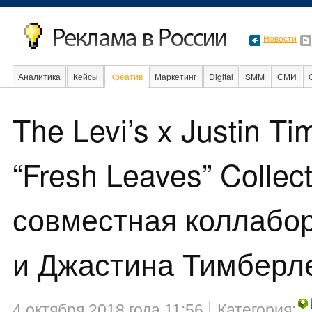
Новости
Аналитика
Кейсы
Креатив
Маркетинг
Digital
SMM
СМИ
В мире
Образование
События
The Levi’s x Justin Ti
“Fresh Leaves” Collec
совместная коллабор
и Джастина Тимберл
4 октября 2018 года 11:56
Категория: