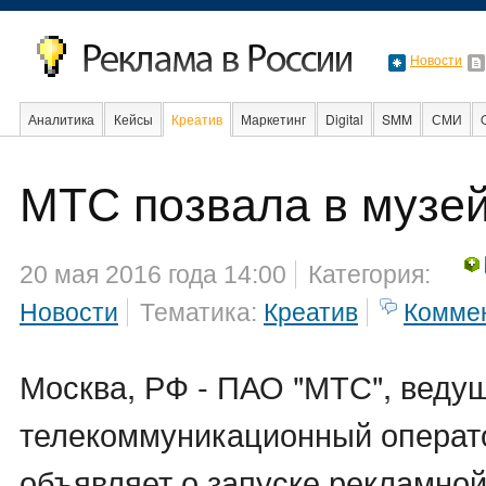
Новости
Аналитика
Кейсы
Креатив
Маркетинг
Digital
SMM
СМИ
В мире
Образование
События
МТС позвала в музе
20 мая 2016 года 14:00
Категория:
Новости
Тематика:
Креатив
Комме
Москва, РФ - ПАО "МТС", веду
телекоммуникационный операто
объявляет о запуске рекламно