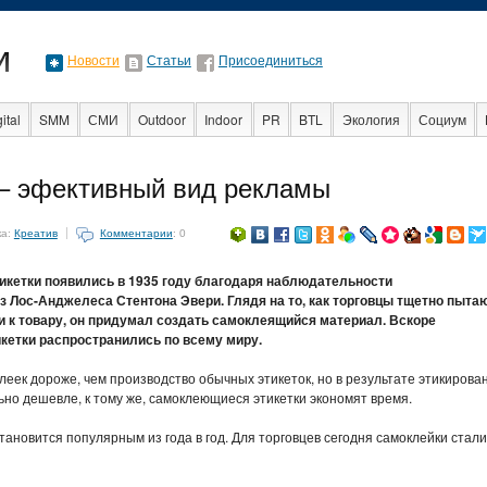
Новости
Статьи
Присоединиться
ital
SMM
СМИ
Outdoor
Indoor
PR
BTL
Экология
Социум
События
Социальная реклама
Стартапы
Факты
Event
Интервью
– эфективный вид рекламы
ка:
Креатив
Комментарии
: 0
кетки появились в 1935 году благодаря наблюдательности
 Лос-Анджелеса Стентона Эвери. Глядя на то, как торговцы тщетно пыта
и к товару, он придумал создать самоклеящийся материал. Вскоре
кетки распространились по всему миру.
еек дороже, чем производство обычных этикеток, но в результате этикирова
но дешевле, к тому же, самоклеющиеся этикетки экономят время.
ановится популярным из года в год. Для торговцев сегодня самоклейки стали