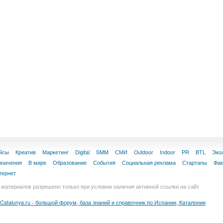
йсы
Креатив
Маркетинг
Digital
SMM
СМИ
Outdoor
Indoor
PR
BTL
Эко
значения
В мире
Образование
События
Социальная реклама
Стартапы
Фа
тернет
материалов разрешено только при условии наличия активной ссылки на сайт
Catalunya.ru - большой форум, база знаний и справочник по Испании, Каталонии