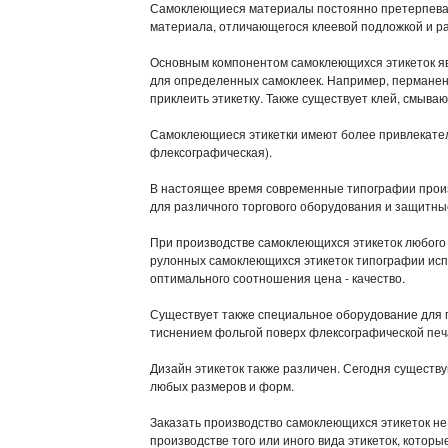
Самоклеющиеся материалы постоянно претерпеваю
материала, отличающегося клеевой подложкой и р
Основным компонентом самоклеющихся этикеток явл
для определенных самоклеек. Например, перманент
приклеить этикетку. Также существует клей, смыва
Самоклеющиеся этикетки имеют более привлекател
флексографическая).
В настоящее время современные типографии произ
для различного торгового оборудования и защитны
При производстве самоклеющихся этикеток любого
рулонных самоклеющихся этикеток типографии исп
оптимального соотношения цена - качество.
Существует также специальное оборудование для г
тиснением фольгой поверх флексографической печ
Дизайн этикеток также различен. Сегодня существ
любых размеров и форм.
Заказать производство самоклеющихся этикеток н
производстве того или иного вида этикеток, котор