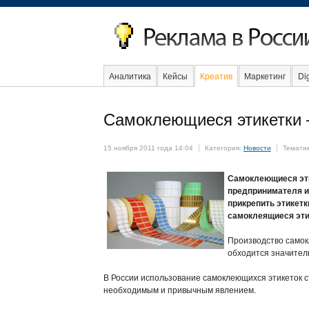
Аналитика
Кейсы
Креатив
Маркетинг
Dig
Образование
Самоклеющиеся этикетки 
15 ноября 2011 года 14:04
Категория:
Новости
Темати
Самоклеющиеся эти
предпринимателя из
прикрепить этикетк
самоклеящиеся эти
Производство самокл
обходится значитель
В России использование самоклеющихся этикеток ст
необходимым и привычным явлением.