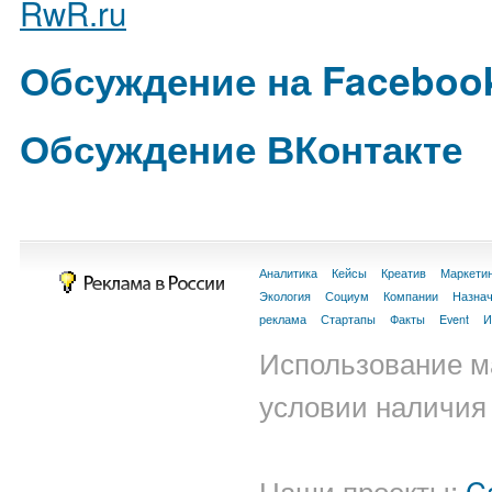
RwR.ru
Обсуждение на Faceboo
Обсуждение ВКонтакте
Аналитика
Кейсы
Креатив
Маркети
Экология
Социум
Компании
Назна
реклама
Стартапы
Факты
Event
И
Использование м
условии наличия 
Наши проекты:
C