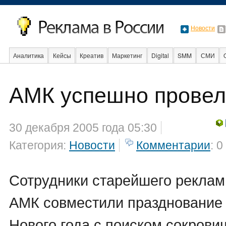
Новости
Аналитика
Кейсы
Креатив
Маркетинг
Digital
SMM
СМИ
В мире
Образование
События
Социальная реклама
Стартапы
АМК успешно провел
30 декабря 2005 года 05:30
Категория:
Новости
Комментарии
: 0
Сотрудники старейшего реклам
АМК совместили празднование 
Нового года с поиском сокрови