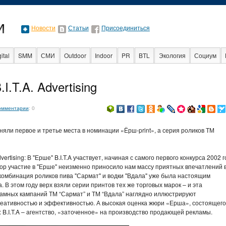
Новости
Статьи
Присоединиться
ital
SMM
СМИ
Outdoor
Indoor
PR
BTL
Экология
Социум
Стартапы
Факты
Event
Интервью
Интернет
.T.A. Advertising
омментарии
: 0
яли первое и третье места в номинации «Ёрш-print», а серия роликов ТМ
ertising: В "Ерше" B.I.T.A участвует, начиная с самого первого конкурса 2002 г
 пор участие в "Ерше" неизменно приносило нам массу приятных впечатлений 
 комбинация роликов пива "Сармат" и водки "Вдала" уже была настоящим
В этом году верх взяли серии принтов тех же торговых марок – и эта
ламных кампаний ТМ “Сармат” и ТМ “Вдала” наглядно иллюстрируют
реативностью и эффективностью. А высокая оценка жюри «Ерша», состоящего
B.I.T.A – агентство, «заточенное» на производство продающей рекламы.