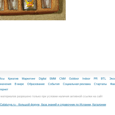
йсы
Креатив
Маркетинг
Digital
SMM
СМИ
Outdoor
Indoor
PR
BTL
Эко
значения
В мире
Образование
События
Социальная реклама
Стартапы
Фа
тернет
материалов разрешено только при условии наличия активной ссылки на сайт
Catalunya.ru - большой форум, база знаний и справочник по Испании, Каталонии