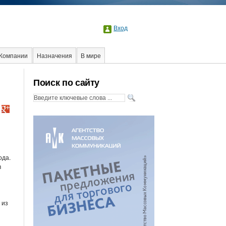
Вход
Компании
Назначения
В мире
Поиск по сайту
ода.
в
 из