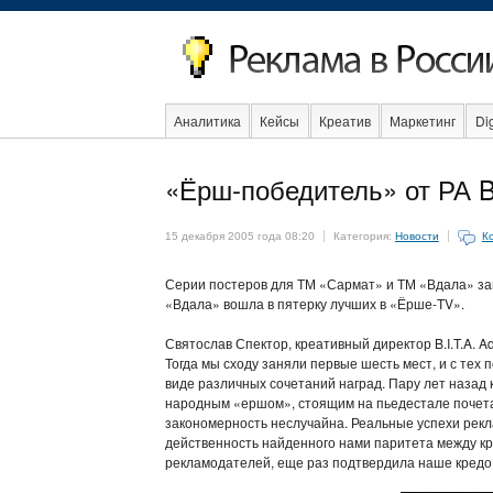
Аналитика
Кейсы
Креатив
Маркетинг
Dig
Образование
События
Социальная реклама
«Ёрш-победитель» от РА B.I
15 декабря 2005 года 08:20
Категория:
Новости
К
Серии постеров для ТМ «Сармат» и ТМ «Вдала» зан
«Вдала» вошла в пятерку лучших в «Ёрше-TV».
Святослав Спектор, креативный директор B.I.T.A. Adv
Тогда мы сходу заняли первые шесть мест, и с тех
виде различных сочетаний наград. Пару лет назад
народным «ершом», стоящим на пьедестале почета. 
закономерность неслучайна. Реальные успехи рек
действенность найденного нами паритета между к
рекламодателей, еще раз подтвердила наше кредо: 