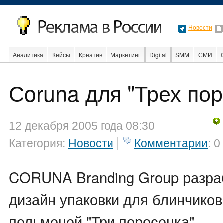
Новости
Аналитика
Кейсы
Креатив
Маркетинг
Digital
SMM
СМИ
В мире
Образование
События
Социальная реклама
Стартапы
Сoruna для "Трех пор
12 декабря 2005 года 08:30
Категория:
Новости
Комментарии
: 0
CORUNA Branding Group разра
дизайн упаковки для блинчиков
пельменей "Три поросенка".